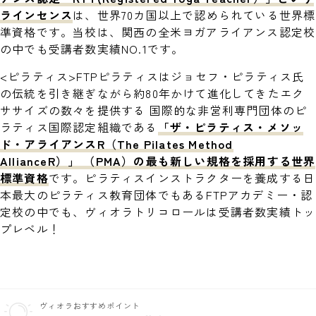
ラインセンス
は、世界70カ国以上で認められている世界標
準資格です。当校は、関西の全米ヨガアライアンス認定校
の中でも受講者数実績NO.1です。
<ピラティス>FTPピラティスはジョセフ・ピラティス氏
の伝統を引き継ぎながら約80年かけて進化してきたエク
ササイズの数々を提供する 国際的な非営利専門団体のピ
ラティス国際認定組織である
「ザ・ピラティス・メソッ
ド・アライアンスR（The Pilates Method
AllianceR）」 （PMA）の最も新しい規格を採用する世界
標準資格
です。ピラティスインストラクターを養成する日
本最大のピラティス教育団体でもあるFTPアカデミー・認
定校の中でも、ヴィオラトリコロールは受講者数実績トッ
プレベル！
ヴィオラおすすめポイント