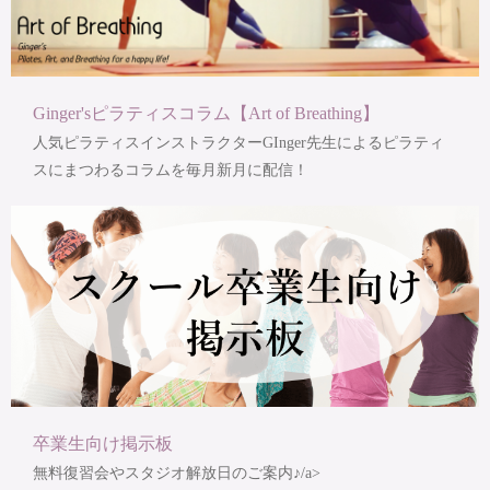
Ginger'sピラティスコラム【Art of Breathing】
人気ピラティスインストラクターGInger先生によるピラティ
スにまつわるコラムを毎月新月に配信！
卒業生向け掲示板
無料復習会やスタジオ解放日のご案内♪/a>