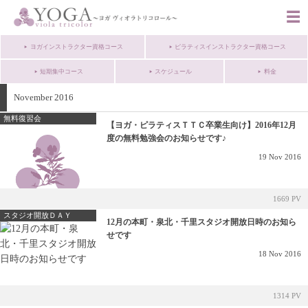
ヨガインストラクター資格コース
ピラティスインストラクター資格コース
短期集中コース
スケジュール
料金
November 2016
無料復習会
【ヨガ・ピラティスＴＴＣ卒業生向け】2016年12月
度の無料勉強会のお知らせです♪
19
Nov
2016
1669 PV
スタジオ開放ＤＡＹ
12月の本町・泉北・千里スタジオ開放日時のお知ら
せです
18
Nov
2016
1314 PV