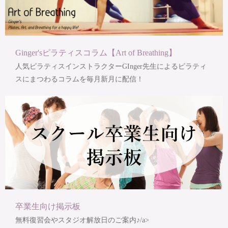
Ginger'sピラティスコラム【Art of Breathing】
人気ピラティスインストラクターGInger先生によるピラティ
スにまつわるコラムを毎月新月に配信！
卒業生向け掲示板
無料復習会やスタジオ解放日のご案内♪/a>