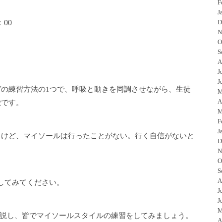
F
J
：
0
0
D
N
O
S
A
J
J
の練習方法の1つで、呼吸と動きを同調させながら、生徒
M
A
徴です。
M
F
J
るけど、マイソールは行ったことがない。行く自信がないと
D
N
O
S
A
体験してみてください。
J
J
M
のか解説し、皆でマイソールスタイルの練習をしてみましょう。
A