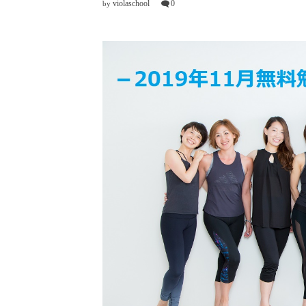
violaschool
0
by