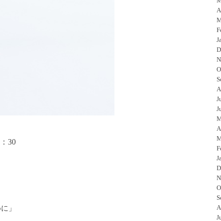
M
A
M
F
J
D
N
O
S
A
J
J
M
A
M
：
30
F
J
D
N
O
S
A
めに」
J