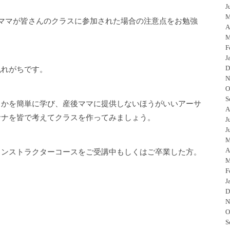
J
M
ママが皆さんのクラスに参加された場合の注意点をお勉強
A
M
F
J
D
乱れがちです。
N
O
S
るかを簡単に学び、産後ママに提供しないほうがいいアーサ
A
サナを皆で考えてクラスを作ってみましょう。
J
J
M
A
インストラクターコースをご受講中もしくはご卒業した方。
M
F
J
D
N
O
S