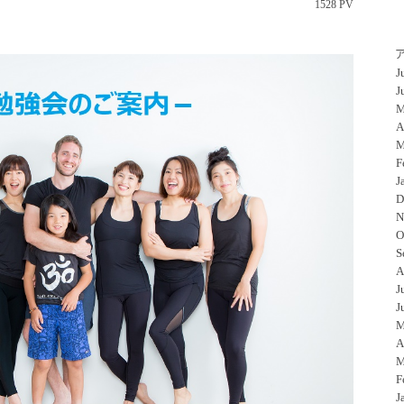
1528 PV
J
J
M
A
M
F
J
D
N
O
S
A
J
J
M
A
M
F
J