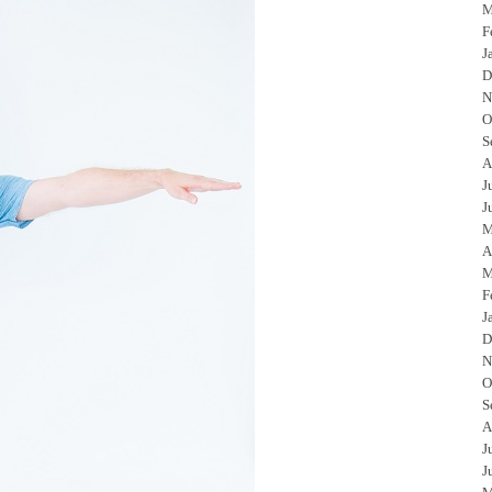
M
F
J
D
N
O
S
A
J
J
M
A
M
F
J
D
N
O
S
A
J
J