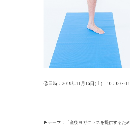
②日時：2019年
11月16日
(
土
)
10
：
00
～
11
▶テーマ：「産後ヨガクラスを提供するた