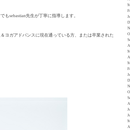
M
F
sebastian先生が丁寧に指導します。
J
D
N
O
生＆ヨガアドバンスに現在通っている方、または卒業された
S
A
M
A
M
F
J
D
N
O
S
A
J
J
M
A