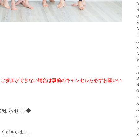
D
N
O
S
A
J
J
M
A
M
F
J
D
、ご参加ができない場合は事前のキャンセルを必ずお願いい
N
O
S
A
J
お知らせ◇◆
J
M
A
しくださいませ。
M