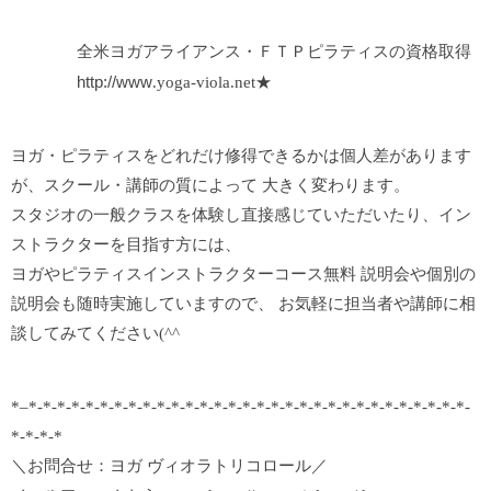
全米ヨガアライアンス・ＦＴＰピラティスの資格取得
http://www
.yoga-viola.net★
ヨガ・ピラティスをどれだけ修得できるかは個人差があります
が、スクール・講師の質によって 大きく変わります。
スタジオの一般クラスを体験し直接感じていただいたり、イン
ストラクターを目指す方には、
ヨガやピラティスインストラクターコース無料 説明会や個別の
説明会も随時実施していますので、 お気軽に担当者や講師に相
談してみてください(^^
*–*-*-*-*-*-*-*-*-*-*-*-*-*-*-*-*-*-*-*-*-*-*-*-*-*-*-*-*-*-*-*-
*-*-*-*
＼お問合せ：ヨガ ヴィオラトリコロール／