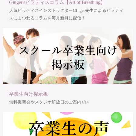
Ginger'sピラティスコラム【Art of Breathing】
人気ピラティスインストラクターGInger先生によるピラティ
スにまつわるコラムを毎月新月に配信！
卒業生向け掲示板
無料復習会やスタジオ解放日のご案内♪/a>