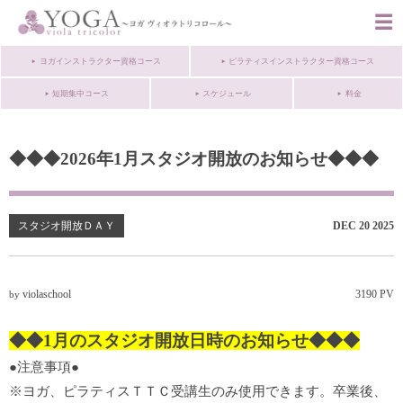
ヨガインストラクター資格コース
ピラティスインストラクター資格コース
短期集中コース
スケジュール
料金
◆◆◆2026年1月スタジオ開放のお知らせ◆◆◆
スタジオ開放ＤＡＹ
DEC
20
2025
violaschool
3190 PV
by
◆◆1
月のスタジオ開放日時のお知らせ◆◆◆
●注意事項●
※ヨガ、ピラティスＴＴＣ受講生のみ使用できます。卒業後、