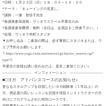
*日時：１月２３日（日）１８：００～１９：００
*テーマ：「キューイングの見直し」
*講師：一瀬 智佳子先生
*各講座参加資格：ヴィオラスクール卒業生のみ
*各講座参加費用：無料（当日は、会員証をご持参下さい。）
*会場：ヴィオラ本町スタジオ
▼お申し込み：ご参加の際は、必ず事前にスタジオまたは、ウ
エブ予約をお願いします。
└
https://www.yoga-viola.net/reserve/cgi-bin/rsv_reserve.cgi?
type=5
卒業生の皆様お誘い合わせの上、是非ご参加ください♪
--------------------—- インフォメーション -------------------------—
■□ヨガ アドバンスコースのお知らせ♪
更なるスキルアップを目指したいヨガ経験者（１年以上）の
方、満足度の高いレッスンを目指す現役インストラクターの方
向けにプログラムされた特別コースです。
経験豊富なセバスチャン先生がメイン講師となりアーサナを担