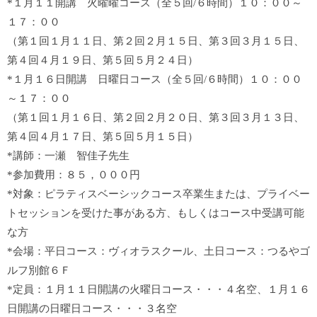
*１月１１開講 火曜曜コース（全５回/６時間）１０：００～
１７：００
（第１回１月１１日、第２回２月１５日、第３回３月１５日、
第４回４月１９日、第５回５月２４日）
*１月１６日開講 日曜日コース（全５回/６時間）１０：００
～１７：００
（第１回１月１６日、第２回２月２０日、第３回３月１３日、
第４回４月１７日、第５回５月１５日）
*講師：一瀬 智佳子先生
*参加費用：８５，０００円
*対象：ピラティスベーシックコース卒業生または、プライベー
トセッションを受けた事がある方、もしくはコース中受講可能
な方
*会場：平日コース：ヴィオラスクール、土日コース：つるやゴ
ルフ別館６Ｆ
*定員：１月１１日開講の火曜日コース・・・４名空、１月１６
日開講の日曜日コース・・・３名空