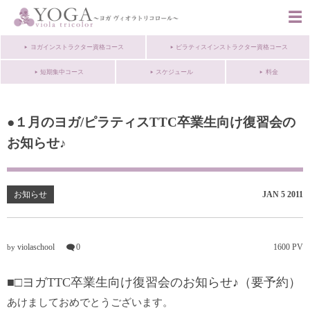
ヨガインストラクター資格コース
ピラティスインストラクター資格コース
短期集中コース
スケジュール
料金
●１月のヨガ/ピラティスTTC卒業生向け復習会の
お知らせ♪
お知らせ
JAN
5
2011
violaschool
0
1600 PV
by
■□ヨガTTC卒業生向け復習会のお知らせ♪（要予約）
あけましておめでとうございます。