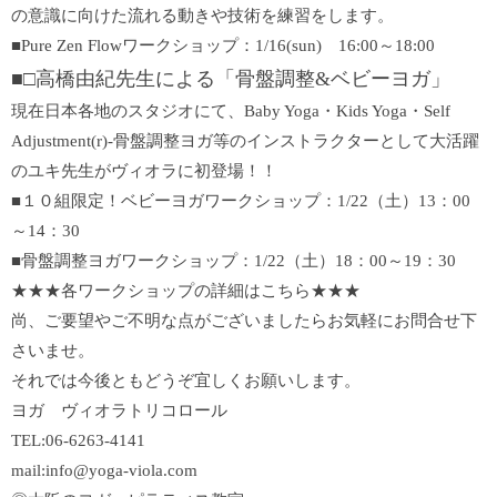
の意識に向けた流れる動きや技術を練習をします。
■Pure Zen Flowワークショップ：1/16(sun) 16:00～18:00
■□高橋由紀先生による「骨盤調整&ベビーヨガ」
現在日本各地のスタジオにて、Baby Yoga・Kids Yoga・Self
Adjustment(r)-骨盤調整ヨガ等のインストラクターとして大活躍
のユキ先生がヴィオラに初登場！！
■１０組限定！ベビーヨガワークショップ：1/22（土）13：00
～14：30
■骨盤調整ヨガワークショップ：1/22（土）18：00～19：30
★★★
各ワークショップの詳細はこちら
★★★
尚、ご要望やご不明な点がございましたらお気軽にお問合せ下
さいませ。
それでは今後ともどうぞ宜しくお願いします。
ヨガ ヴィオラトリコロール
TEL:06-6263-4141
mail:info@yoga-viola.com