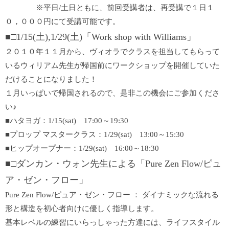
※平日/土日ともに、前回受講者は、再受講で１日１
０，０００円にて受講可能です。
■□1/15(土),1/29(土)「Work shop with Williams」
２０１０年１１月から、ヴィオラでクラスを担当してもらって
いるウィリアム先生が帰国前にワークショップを開催していた
だけることになりました！
１月いっぱいで帰国されるので、是非この機会にご参加くださ
い♪
■ハタヨガ：1/15(sat) 17:00～19:30
■プロップ マスタークラス：1/29(sat) 13:00～15:30
■ヒップオープナー：1/29(sat) 16:00～18:30
■□ダンカン・ウォン先生による「Pure Zen Flow/ピュ
ア・ゼン・フロー」
Pure Zen Flow/ピュア・ゼン・フロー ： ダイナミックな流れる
形と構造を初心者向けに優しく指導します。
基本レベルの練習にいらっしゃった方達には、ライフスタイル