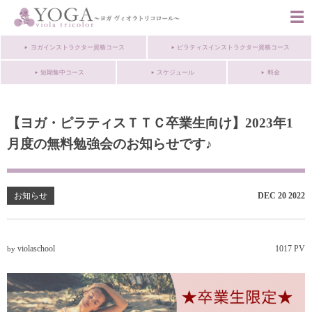
ヨガインストラクター資格コース
ピラティスインストラクター資格コース
短期集中コース
スケジュール
料金
【ヨガ・ピラティスＴＴＣ卒業生向け】2023年1
月度の無料勉強会のお知らせです♪
お知らせ
DEC
20
2022
violaschool
1017 PV
by