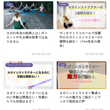
yoga
lifestyle
ヨガの本当の効果とは | ダイ
ヴィオラトリコロールで活躍
エットや引き締め効果ではあ
中のヨガインストラクターの1
りません
週間を紹介！（Yoo先生の場
合）
2023年1月23日
2023年1月23日
yoga
ヨガインストラクター向け
ヨガインストラクターになる
ヨガインストラクター養成ス
のに年齢は関係ない！何歳か
クールの魅力をご紹介！ | ヴ
らでも目指せます！
ィオラ現役生の声
2022年8月31日
2022年8月19日