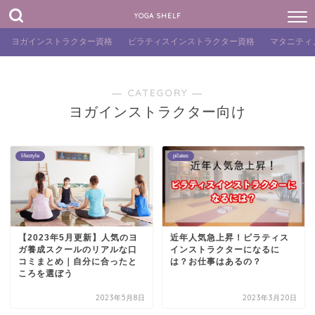
YOGA SHELF
ヨガインストラクター資格
ピラティスインストラクター資格
マタニティ
― CATEGORY ―
ヨガインストラクター向け
lifestyle
pilates
【2023年5月更新】人気のヨ
近年人気急上昇！ピラティス
ガ養成スクールのリアルな口
インストラクターになるに
コミまとめ｜自分に合ったと
は？お仕事はあるの？
ころを選ぼう
2023年5月8日
2023年3月20日