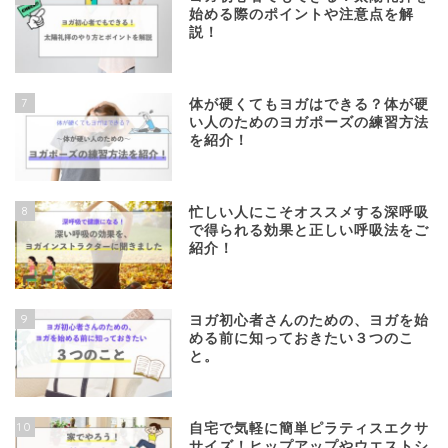
始める際のポイントや注意点を解
説！
7
体が硬くてもヨガはできる？体が硬
い人のためのヨガポーズの練習方法
を紹介！
8
忙しい人にこそオススメする深呼吸
で得られる効果と正しい呼吸法をご
紹介！
9
ヨガ初心者さんのための、ヨガを始
める前に知っておきたい３つのこ
と。
10
自宅で気軽に簡単ピラティスエクサ
サイズ！ヒップアップやウエストシ