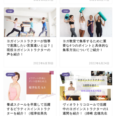
yoga
yoga
ヨガインストラクターが指導
ヨガ教室で集客するために重
で意識したい言葉遣いとは？ |
要な4つのポイントと具体的な
現役ヨガインストラクターの
集客方法についてご紹介！
声を紹介！
2022年6月30日
2022年6月24日
pilates
yoga
養成スクールを卒業して活躍
ヴィオラトリコロールで活躍
するピラティスインストラク
中のヨガインストラクターの1
ターを紹介！（稲津佑美先
週間を紹介！（姉崎 志穂先生