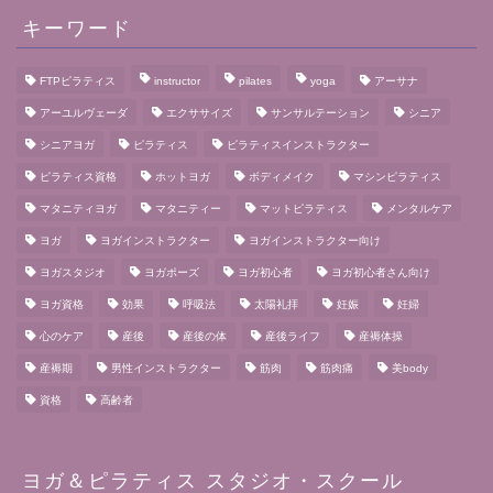
キーワード
FTPピラティス
instructor
pilates
yoga
アーサナ
アーユルヴェーダ
エクササイズ
サンサルテーション
シニア
シニアヨガ
ピラティス
ピラティスインストラクター
ピラティス資格
ホットヨガ
ボディメイク
マシンピラティス
マタニティヨガ
マタニティー
マットピラティス
メンタルケア
ヨガ
ヨガインストラクター
ヨガインストラクター向け
ヨガスタジオ
ヨガポーズ
ヨガ初心者
ヨガ初心者さん向け
ヨガ資格
効果
呼吸法
太陽礼拝
妊娠
妊婦
心のケア
産後
産後の体
産後ライフ
産褥体操
産褥期
男性インストラクター
筋肉
筋肉痛
美body
資格
高齢者
ヨガ＆ピラティス スタジオ・スクール