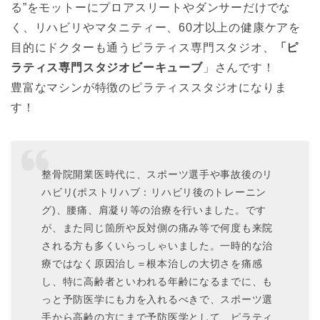
る”をモットーにプロアスリートやダンサーだけでな
く、リハビリやマタニティー、60才以上の健康ケアを
目的にドクターも通うピラティス専門スタジオ、
「ピ
ラティス専門スタジオビーキューブ
」さんです！
豊富なマシンが特徴のピラティススタジオになりま
す！
整骨院開業医時代に、スポーツ選手や事故後のリ
ハビリ(ポストリハブ：リハビリ後のトレーニン
グ)、腰痛、肩凝り等の治療を行いました。です
が、また同じ箇所や反対側の痛み等で何度も来院
される方も多くいらっしゃいました。一時的な治
療ではなく原因治し＝根本治しの大切さを痛感
し、特に高齢者といわれる年齢になるまでに、も
っと予防医学にも力を入れるべきで、スポーツ選
手から高齢の方にまで予防医学として、ピラティ