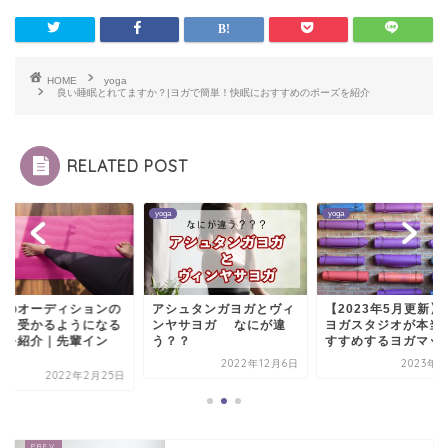
HOME
yoga
良い睡眠とれてますか？|ヨガで簡単！快眠におすすめのポーズを紹介
RELATED POST
yoga
yoga
シュタンガヨガとヴィ
【2023年5月更新】老舗
ヨガのオーディショ
ヤサヨガ なにが違
ヨガスタジオが本当にお
内容と受かるように
？？
すすめするヨガマッ...
コツを紹介｜先輩イ
ス...
2022年12月6日
2023年5月7日
2022年2月