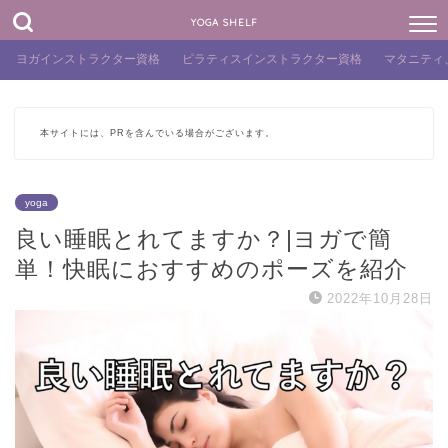
YOGA SHELF
ヨガインストラクター資格
ピラティスインストラクター資格
マタニティ
本サイトには、PRを含んでいる場合がございます。
yoga
良い睡眠とれてますか？|ヨガで簡
単！快眠におすすめのポーズを紹介
2022年10月28日