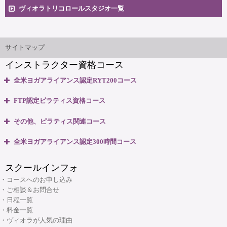
卒業生向け掲示板
ヴィオラトリコロールスタジオ一覧
安心のサポート体制
大阪本町スタジオ
インストラクター'sマップ
ご相談とお問合せ
サイトマップ
インストラクター資格コース
無料体験説明会
全米ヨガアライアンス認定RYT200コース
養成コースのよくある質問
・全米ヨガアライアンス認定 RYT200資格取得コース
FTP認定ピラティス資格コース
・全米ヨガアライアンス認定 RYT200 短期集中講座
大阪府大阪市中央区本町3丁目4番10号 本町野村ビルB1F
・ピラティスベーシック インストラクター資格コース
マップ＆交通のご案内
その他、ピラティス関連コース
06-6263-4141
TEL:
・ピラティスベーシックプラス インストラクター資格コース
・ピラティスパーソナル指導者資格コース
全米ヨガアライアンス認定300時間コース
・リフォーマー1・2 インストラクター資格コース
ヴィオラスクール大阪本町
・マタニティピラティス インストラクターコース
・マタニティヨガ インストラクターコース
・リフォーマーLevel2 インストラクター資格コース
スクールインフォ
・産後ピラティス インストラクターコース
(大阪市・本町)
・キッズヨガ インストラクターコース
・Tower インストラクター資格コース
・コースへのお申し込み
・シニアピラティス インストラクターコース
・産後ヨガ インストラクターコース
・ご相談＆お問合せ
・Basic Chair インストラクター資格コース
・ピラティス解剖学インストラクター資格コース
・日程一覧
・シニアヨガ インストラクターコース
・ブラッシュアップセミナー
・料金一覧
・ピラティス解剖学【足部編】インストラクター資格コース
・アシュタンガヨガ イマージョンコース
・ヴィオラが人気の理由
・リフォーマーブラッシュアップセミナー