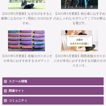
【2023年5月更新】なぜヨガをすると
【2023年5月更新】初心者におすすめ
健康になるのか？ | 理由とヨガのおす
のおしゃれなヨガウェア｜プロが教え
すめ...
る選び方...
【2023年5月更新】老舗ヨガスタジオ
【2023年5月更新】関西老舗ヨガスタ
が本当におすすめするヨガマット
ジオが本当におすすめする大阪のヨガ
スタジオ...
スクール情報
コースへのお申込み
関連サイト
コミュニティ
料金一覧