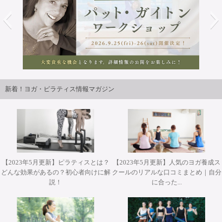
2026年9月25日・26日開講パット・ガイトンピラティスWS
ジャパンツアーin大阪 開催決定！！
新着！ヨガ・ピラティス情報マガジン
【2023年5月更新】ピラティスとは？
【2023年5月更新】人気のヨガ養成ス
どんな効果があるの？初心者向けに解
クールのリアルな口コミまとめ｜自分
2026年10月12日(月・祝)開催 Misa先生によるワークショッ
2026年10月31日(土)開催 YT２００短期集中養成コース・
2026年9月25日・26日開講 パット・ガイトンピラティス
2026年9月25日・26日開講 パット・ガイトンピラティス
2026年11月28日(土)&29(日)開催 柳本和也先生 Special
説！
に合った...
プ『エクササイズを分解して理解する オ－プンレッグロッ
ヨガアドバンス養成コース担当講師 武井典子先生による
WSジャパンツアーin大阪 ”Pat Guyton Pilates Special
WSジャパンツアーin大阪 ”Pat Guyton Pilates Special
Workshop 2Days【対面】
Summer Lab マットクラス【対面・オンライン(ア－カイブ
ワークショップ『シヴァナンダヨガ 3時間プラクティス』
カ－＆ティ－ザ－』【対面】
Summer Lab【対面】
視聴あり）】
【対面】