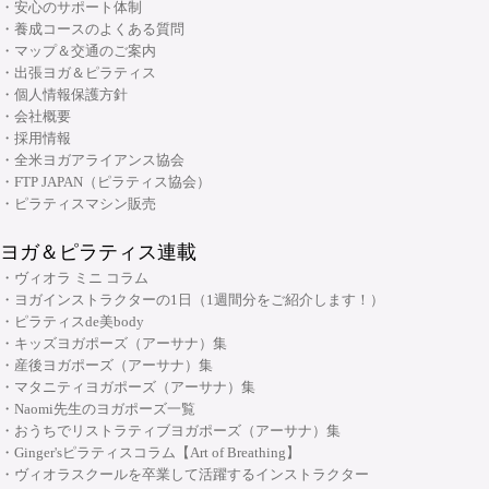
・骨盤底筋群機能改善インストラクター資格コース
・安心のサポート体制
・呼吸と瞑想コース
・養成コースのよくある質問
・ピラティス プロップスコース
・リストラティブメソッド養成コース
・マップ＆交通のご案内
・ピラティスリング指導者養成コース
・出張ヨガ＆ピラティス
・ヨーガ哲学コース
大阪府大阪市中央区安土町3丁目2番4号 JUST本町ビル5F
・個人情報保護方針
06-6926-8422
TEL:
・リンパマッサージコース
・会社概要
・採用情報
・ヨガ解剖学コース
リフォーマースタジオ
・全米ヨガアライアンス協会
・アーユルヴェーダを知る
・FTP JAPAN（ピラティス協会）
・アーユルヴェーダを深める
・ピラティスマシン販売
・ヨガ指導者向け：プログラミング・ティーチングテクニック スキルアッ
ヨガ＆ピラティス連載
プコース
・ヴィオラ ミニ コラム
・ヨガ指導者向け：個人プログラミングコース～症例別・目的別プログラ
・ヨガインストラクターの1日（1週間分をご紹介します！）
ムの組み方～
・ピラティスde美body
・キッズヨガポーズ（アーサナ）集
・ヨガ指導者向け：アジャストメント＆モディフィケーションスキルアッ
大阪府大阪市中央区安土町2-5-5 本町明大ビル3F
・産後ヨガポーズ（アーサナ）集
プコース
06-6926-8422
TEL:
・マタニティヨガポーズ（アーサナ）集
・メンタルケアヨガ(心のためのヨガ)指導者養成コース
・Naomi先生のヨガポーズ一覧
・おうちでリストラティブヨガポーズ（アーサナ）集
チャクラ講座
・Ginger'sピラティスコラム【Art of Breathing】
顔筋調整ヨガ養成指導者コース
・ヴィオラスクールを卒業して活躍するインストラクター