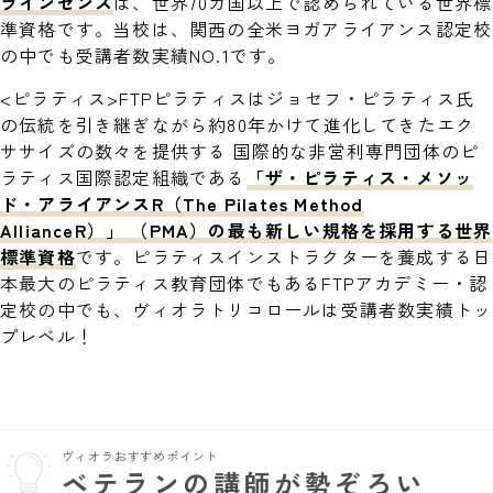
ラインセンス
は、世界70カ国以上で認められている世界標
準資格です。当校は、関西の全米ヨガアライアンス認定校
の中でも受講者数実績NO.1です。
<ピラティス>FTPピラティスはジョセフ・ピラティス氏
の伝統を引き継ぎながら約80年かけて進化してきたエク
ササイズの数々を提供する 国際的な非営利専門団体のピ
ラティス国際認定組織である
「ザ・ピラティス・メソッ
ド・アライアンスR（The Pilates Method
AllianceR）」 （PMA）の最も新しい規格を採用する世界
標準資格
です。ピラティスインストラクターを養成する日
本最大のピラティス教育団体でもあるFTPアカデミー・認
定校の中でも、ヴィオラトリコロールは受講者数実績トッ
プレベル！
ヴィオラおすすめポイント
ベテランの講師が勢ぞろい