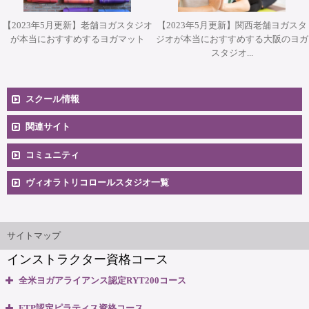
【2023年5月更新】老舗ヨガスタジオ
【2023年5月更新】関西老舗ヨガスタ
が本当におすすめするヨガマット
ジオが本当におすすめする大阪のヨガ
スタジオ...
スクール情報
コースへのお申込み
関連サイト
コミュニティ
料金一覧
卒業生向け掲示板
ヴィオラトリコロールスタジオ一覧
安心のサポート体制
大阪本町スタジオ
インストラクター'sマップ
ご相談とお問合せ
サイトマップ
インストラクター資格コース
無料体験説明会
全米ヨガアライアンス認定RYT200コース
養成コースのよくある質問
・全米ヨガアライアンス認定 RYT200資格取得コース
FTP認定ピラティス資格コース