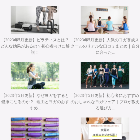
【2023年5月更新】ピラティスとは？
【2023年5月更新】人気のヨガ養成ス
どんな効果があるの？初心者向けに解
クールのリアルな口コミまとめ｜自分
2026年10月12日(月・祝)開催 Misa先生によるワークショッ
2026年10月31日(土)開催 YT２００短期集中養成コース・
2026年9月25日・26日開講 パット・ガイトンピラティス
2026年9月25日・26日開講 パット・ガイトンピラティス
2026年11月28日(土)&29(日)開催 柳本和也先生 Special
説！
に合った...
プ『エクササイズを分解して理解する オ－プンレッグロッ
ヨガアドバンス養成コース担当講師 武井典子先生による
WSジャパンツアーin大阪 ”Pat Guyton Pilates Special
WSジャパンツアーin大阪 ”Pat Guyton Pilates Special
Workshop 2Days【対面】
Summer Lab マットクラス【対面・オンライン(ア－カイブ
ワークショップ『シヴァナンダヨガ 3時間プラクティス』
カ－＆ティ－ザ－』【対面】
Summer Lab【対面】
視聴あり）】
【対面】
【2023年5月更新】なぜヨガをすると
【2023年5月更新】初心者におすすめ
健康になるのか？ | 理由とヨガのおす
のおしゃれなヨガウェア｜プロが教え
すめ...
る選び方...