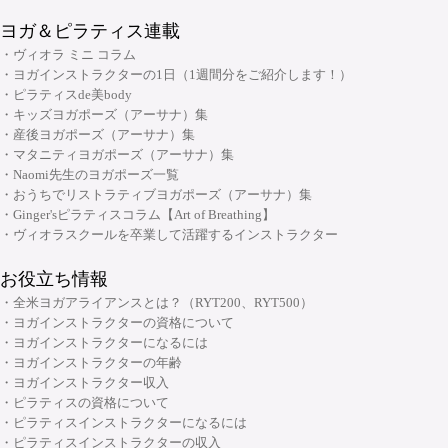
・ヨガ指導者向け：プログラミング・ティーチングテクニック スキルアッ
ヨガ＆ピラティス連載
プコース
・ヴィオラ ミニ コラム
・ヨガ指導者向け：個人プログラミングコース～症例別・目的別プログラ
・ヨガインストラクターの1日（1週間分をご紹介します！）
ムの組み方～
・ピラティスde美body
・キッズヨガポーズ（アーサナ）集
・ヨガ指導者向け：アジャストメント＆モディフィケーションスキルアッ
大阪府大阪市中央区安土町2-5-5 本町明大ビル3F
・産後ヨガポーズ（アーサナ）集
プコース
06-6926-8422
TEL:
・マタニティヨガポーズ（アーサナ）集
・メンタルケアヨガ(心のためのヨガ)指導者養成コース
・Naomi先生のヨガポーズ一覧
・おうちでリストラティブヨガポーズ（アーサナ）集
チャクラ講座
・Ginger'sピラティスコラム【Art of Breathing】
顔筋調整ヨガ養成指導者コース
・ヴィオラスクールを卒業して活躍するインストラクター
お役立ち情報
・全米ヨガアライアンスとは？（RYT200、RYT500）
・ヨガインストラクターの資格について
・ヨガインストラクターになるには
・ヨガインストラクターの年齢
・ヨガインストラクター収入
・ピラティスの資格について
・ピラティスインストラクターになるには
・ピラティスインストラクターの収入