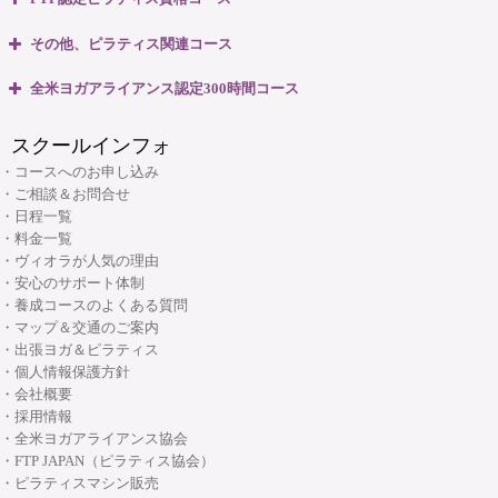
・全米ヨガアライアンス認定 RYT200 短期集中講座
大阪府大阪市中央区本町3丁目4番10号 本町野村ビルB1F
・ピラティスベーシック インストラクター資格コース
マップ＆交通のご案内
その他、ピラティス関連コース
06-6263-4141
TEL:
・ピラティスベーシックプラス インストラクター資格コース
・ピラティスパーソナル指導者資格コース
全米ヨガアライアンス認定300時間コース
・リフォーマー1・2 インストラクター資格コース
ヴィオラスクール大阪本町
・マタニティピラティス インストラクターコース
・マタニティヨガ インストラクターコース
・リフォーマーLevel2 インストラクター資格コース
スクールインフォ
・産後ピラティス インストラクターコース
(大阪市・本町)
・キッズヨガ インストラクターコース
・Tower インストラクター資格コース
・コースへのお申し込み
・シニアピラティス インストラクターコース
・産後ヨガ インストラクターコース
・ご相談＆お問合せ
・Basic Chair インストラクター資格コース
・ピラティス解剖学インストラクター資格コース
・日程一覧
・シニアヨガ インストラクターコース
・ブラッシュアップセミナー
・料金一覧
・ピラティス解剖学【足部編】インストラクター資格コース
・アシュタンガヨガ イマージョンコース
・ヴィオラが人気の理由
・リフォーマーブラッシュアップセミナー
・骨盤底筋群機能改善インストラクター資格コース
・安心のサポート体制
・呼吸と瞑想コース
・養成コースのよくある質問
・ピラティス プロップスコース
・リストラティブメソッド養成コース
・マップ＆交通のご案内
・ピラティスリング指導者養成コース
・出張ヨガ＆ピラティス
・ヨーガ哲学コース
大阪府大阪市中央区安土町3丁目2番4号 JUST本町ビル5F
・個人情報保護方針
06-6926-8422
TEL:
・リンパマッサージコース
・会社概要
・採用情報
・ヨガ解剖学コース
リフォーマースタジオ
・全米ヨガアライアンス協会
・アーユルヴェーダを知る
・FTP JAPAN（ピラティス協会）
・アーユルヴェーダを深める
・ピラティスマシン販売