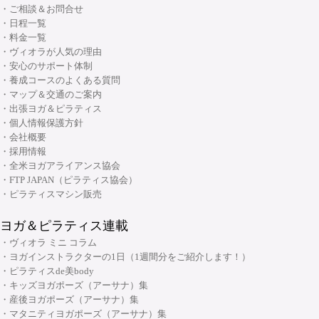
・産後ヨガ インストラクターコース
・ご相談＆お問合せ
・Basic Chair インストラクター資格コース
さいませ。
・ピラティス解剖学インストラクター資格コース
・日程一覧
・シニアヨガ インストラクターコース
・ブラッシュアップセミナー
・料金一覧
・ピラティス解剖学【足部編】インストラクター資格コース
2019年12月2日改定 ヴィオラトリコロール
・アシュタンガヨガ イマージョンコース
・ヴィオラが人気の理由
・リフォーマーブラッシュアップセミナー
・骨盤底筋群機能改善インストラクター資格コース
・安心のサポート体制
・呼吸と瞑想コース
個人情報の取り扱いについて
・養成コースのよくある質問
・ピラティス プロップスコース
・リストラティブメソッド養成コース
・マップ＆交通のご案内
ヨガ ヴィオラトリコロールでは、任意で提供された個人
・ピラティスリング指導者養成コース
・出張ヨガ＆ピラティス
・ヨーガ哲学コース
大阪府大阪市中央区安土町3丁目2番4号 JUST本町ビル5F
名、電話番号、Ｅメールアドレスなどの個人情報へは、細
・個人情報保護方針
06-6926-8422
TEL:
・リンパマッサージコース
心の注意を払い管理いたします。登録者の断りなく第三者
・会社概要
・採用情報
・ヨガ解剖学コース
に開示することは絶対にいたしませんので、どうぞご安心
リフォーマースタジオ
・全米ヨガアライアンス協会
下さい。
・アーユルヴェーダを知る
・FTP JAPAN（ピラティス協会）
※このページはSSLにより暗号化されています。
・アーユルヴェーダを深める
・ピラティスマシン販売
・ヨガ指導者向け：プログラミング・ティーチングテクニック スキルアッ
RYT300の取得について
ヨガ＆ピラティス連載
プコース
・ヴィオラ ミニ コラム
弊社にてRYT300取得する場合、必須科目：150時間＋選択
・ヨガ指導者向け：個人プログラミングコース～症例別・目的別プログラ
・ヨガインストラクターの1日（1週間分をご紹介します！）
科目：150時間の合わせて300時間のカリキュラムを終了し
ムの組み方～
・ピラティスde美body
ていただく必要がございます。
・キッズヨガポーズ（アーサナ）集
・ヨガ指導者向け：アジャストメント＆モディフィケーションスキルアッ
大阪府大阪市中央区安土町2-5-5 本町明大ビル3F
・産後ヨガポーズ（アーサナ）集
現在のところ取得期間に制限は設けておりませんが、期間
プコース
06-6926-8422
TEL:
・マタニティヨガポーズ（アーサナ）集
内にカリキュラムの変更や科目の変更、講座の閉講、その