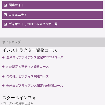
尚、事前にお渡ししております会員証、特典のチケットに
コースへのお申込み
関連サイト
つきましては有効期限内でご使用いただけます。
コミュニティ
料金一覧
※短期集中コース、各ブラッシュアップセミナー、ワーク
卒業生向け掲示板
ショップにつきましては、受講料納付後のキャンセルにつ
ヴィオラトリコロールスタジオ一覧
安心のサポート体制
きましては、講座開始日の１０日前までにお申し出頂いた
大阪本町スタジオ
場合は全額、９日前～４日前までのお申し出頂いた場合は
インストラクター'sマップ
ご相談とお問合せ
５０％をご返金させて頂きます。
サイトマップ
尚、開催３日前～開催当日のキャンセルについてはご返金
インストラクター資格コース
無料体験説明会
できかねますので予めご了承くださいませ。
全米ヨガアライアンス認定RYT200コース
③特典のチケットにつきましては、いかなる場合も有効期
養成コースのよくある質問
・全米ヨガアライアンス認定 RYT200資格取得コース
FTP認定ピラティス資格コース
限の延長は出来ませんので予めご了承くださいませ。
・全米ヨガアライアンス認定 RYT200 短期集中講座
大阪府大阪市中央区本町3丁目4番10号 本町野村ビルB1F
・ピラティスベーシック インストラクター資格コース
マップ＆交通のご案内
その他、ピラティス関連コース
④受講開始後のキャンセルお申し出につきましては、原則
06-6263-4141
TEL:
・ピラティスベーシックプラス インストラクター資格コース
として受講料金のご返金は出来ませんので予めご了承くだ
・ピラティスパーソナル指導者資格コース
全米ヨガアライアンス認定300時間コース
・リフォーマー1・2 インストラクター資格コース
さいませ。
ヴィオラスクール大阪本町
・マタニティピラティス インストラクターコース
・マタニティヨガ インストラクターコース
・リフォーマーLevel2 インストラクター資格コース
スクールインフォ
・産後ピラティス インストラクターコース
⑤クレジット支払の場合、お客様都合によるキャンセルの
(大阪市・本町)
・キッズヨガ インストラクターコース
・Tower インストラクター資格コース
・コースへのお申し込み
際には、返金事務手数料をいただきます。予めご了承くだ
・シニアピラティス インストラクターコース