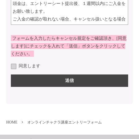
頭金は、エントリーシート提出後、１週間以内にご入金を
お願い致します。
ご入金の確認が取れない場合、キャンセル扱いとなる場合
がありますのでご注意下さい。
フォームを入力したらキャンセル規定をご確認頂き、[同意
頭金のご入金後、エントリーシート提出から1か月以内を
します]にチェックを入れて「送信」ボタンをクリックして
「残金お支払い予定日」とし、弊社指定の銀行口座にお振
ください。
込みをお願いします。その他、クレジットカード
（VISA/MASTERのみ）、教育ローン（分割3～60回・ボ
同意します
ーナス払いも可）による支払いも可能です。（回数や手数
料等の詳細につきましてはお問合せ下さい。）
※短期集中コース（キッズヨガ、マタニティヨガ、シニア
ヨガ、産後ヨガ、パーソナルセッションセミナー等）、リ
ンパマッサージコースをお申し込みの場合は、エントリー
シート提出後、１週間以内に受講料全額のご入金をお願い
致します。
HOME
オンラインチャクラ講座エントリーフォーム
※本予約後のキャンセルにつきましては、下記キャンセル
規定をあらかじめご確認ください。