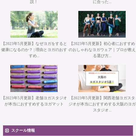
説！
に合った...
プ『エクササイズを分解して理解する オ－プンレッグロッ
ヨガアドバンス養成コース担当講師 武井典子先生による
WSジャパンツアーin大阪 ”Pat Guyton Pilates Special
WSジャパンツアーin大阪 ”Pat Guyton Pilates Special
Workshop 2Days【対面】
キャンセル規定について
Summer Lab マットクラス【対面・オンライン(ア－カイブ
ワークショップ『シヴァナンダヨガ 3時間プラクティス』
カ－＆ティ－ザ－』【対面】
Summer Lab【対面】
視聴あり）】
【対面】
①頭金または、受講料のご入金完了前、または教育ローン
契約成立前のキャンセルについては、キャンセル料等は発
生しません。
【2023年5月更新】なぜヨガをすると
【2023年5月更新】初心者におすすめ
健康になるのか？ | 理由とヨガのおす
のおしゃれなヨガウェア｜プロが教え
②頭金または、受講料のご入金完了後、お客様のご都合に
すめ...
る選び方...
よるキャンセルについては、受講開始までに書面にて申し
出るものとし、頭金としてお預かりさせていただいている
30,000円をキャンセル手数料と替えさせていただくものと
します。
また、受講料残金（受講料-頭金）につきましては、お申
【2023年5月更新】老舗ヨガスタジオ
【2023年5月更新】関西老舗ヨガスタ
込みいただいたコース開始日の３０日前までにお申し出頂
が本当におすすめするヨガマット
ジオが本当におすすめする大阪のヨガ
いた場合は全額返金、２９日前～１５日前までにお申し出
スタジオ...
頂いた場合は、残金の５０％をご返金させて頂きます。
１４日前～当日のキャンセルにつきましてはご返金できか
スクール情報
ねますので予めご了承くださいませ。