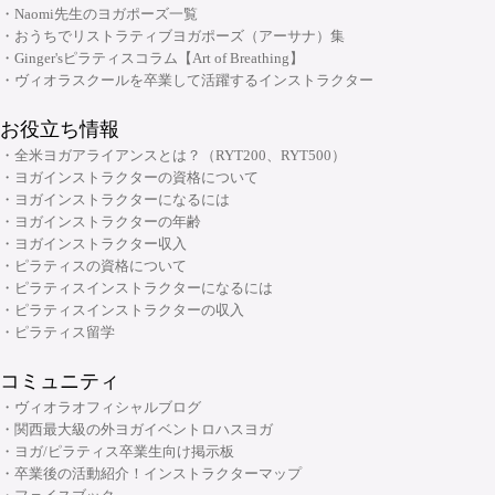
・メンタルケアヨガ(心のためのヨガ)指導者養成コース
・Naomi先生のヨガポーズ一覧
他の事情により取得期間を設定させていただく可能性もご
・おうちでリストラティブヨガポーズ（アーサナ）集
チャクラ講座
ざいますので、ご了承ください。
・Ginger'sピラティスコラム【Art of Breathing】
顔筋調整ヨガ養成指導者コース
・ヴィオラスクールを卒業して活躍するインストラクター
なお、カリキュラム・必須/選択科目・開催スケジュール
などは、作成時点のものであり、将来予告なく変更される
お役立ち情報
ことがあります。
・全米ヨガアライアンスとは？（RYT200、RYT500）
・ヨガインストラクターの資格について
◆ご不明な点やご相談は...ヴィオラトリコロールのサポー
・ヨガインストラクターになるには
トセンターまで
・ヨガインストラクターの年齢
・ヨガインストラクター収入
受付時間：月～土/10:00～20:00
・ピラティスの資格について
・ピラティスインストラクターになるには
TEL:06-6262-5852
・ピラティスインストラクターの収入
FAX:06-6262-5853
・ピラティス留学
info@yoga-viola.net
上記以外の時間および、日祝につきましては、メールフォ
コミュニティ
ームよりお問合せ下さいませ。
・ヴィオラオフィシャルブログ
・関西最大級の外ヨガイベントロハスヨガ
・ヨガ/ピラティス卒業生向け掲示板
・卒業後の活動紹介！インストラクターマップ