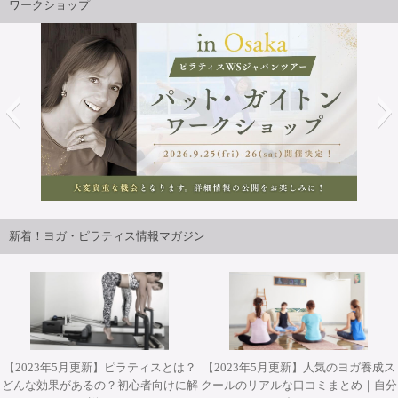
ワークショップ
お振込先のご案内
三井住友銀行 難波支店 普通 口座番号：8032530
株式会社アースシステム宛
ご案内の郵送
頭金または、コース受講料納付後に、スクール事務局より
当日のご案内をご送付させていただきます。
2026年9月25日・26日開講パット・ガイトンピラティスWS
準備
ジャパンツアーin大阪 開催決定！！
新着！ヨガ・ピラティス情報マガジン
特典のチケット（ヨガ・ピラティストレーニングコースの
み配布）を使用しての一般クラス参加や体調管理など、各
コース初日に備えてご準備下さい。
各コース当日
ご案内にて事前に連絡をしている日時、場所へおいで下さ
【2023年5月更新】ピラティスとは？
【2023年5月更新】人気のヨガ養成ス
どんな効果があるの？初心者向けに解
クールのリアルな口コミまとめ｜自分
2026年10月12日(月・祝)開催 Misa先生によるワークショッ
2026年10月31日(土)開催 YT２００短期集中養成コース・
2026年9月25日・26日開講 パット・ガイトンピラティス
2026年9月25日・26日開講 パット・ガイトンピラティス
2026年11月28日(土)&29(日)開催 柳本和也先生 Special
い。