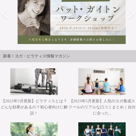
2026年9月25日・26日開講パット・ガイトンピラティスWS
ジャパンツアーin大阪 開催決定！！
新着！ヨガ・ピラティス情報マガジン
【2023年5月更新】ピラティスとは？
【2023年5月更新】人気のヨガ養成ス
どんな効果があるの？初心者向けに解
クールのリアルな口コミまとめ｜自分
2026年10月12日(月・祝)開催 Misa先生によるワークショッ
2026年10月31日(土)開催 YT２００短期集中養成コース・
2026年9月25日・26日開講 パット・ガイトンピラティス
2026年9月25日・26日開講 パット・ガイトンピラティス
2026年11月28日(土)&29(日)開催 柳本和也先生 Special
説！
に合った...
プ『エクササイズを分解して理解する オ－プンレッグロッ
ヨガアドバンス養成コース担当講師 武井典子先生による
WSジャパンツアーin大阪 ”Pat Guyton Pilates Special
WSジャパンツアーin大阪 ”Pat Guyton Pilates Special
Workshop 2Days【対面】
Summer Lab マットクラス【対面・オンライン(ア－カイブ
ワークショップ『シヴァナンダヨガ 3時間プラクティス』
カ－＆ティ－ザ－』【対面】
Summer Lab【対面】
視聴あり）】
【対面】