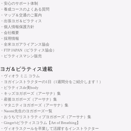
・骨盤底筋群機能改善インストラクター資格コース
・安心のサポート体制
・呼吸と瞑想コース
・養成コースのよくある質問
・ピラティス プロップスコース
・リストラティブメソッド養成コース
・マップ＆交通のご案内
・ピラティスリング指導者養成コース
・出張ヨガ＆ピラティス
・ヨーガ哲学コース
大阪府大阪市中央区安土町3丁目2番4号 JUST本町ビル5F
・個人情報保護方針
06-6926-8422
TEL:
・リンパマッサージコース
・会社概要
・採用情報
・ヨガ解剖学コース
リフォーマースタジオ
・全米ヨガアライアンス協会
・アーユルヴェーダを知る
・FTP JAPAN（ピラティス協会）
・アーユルヴェーダを深める
・ピラティスマシン販売
・ヨガ指導者向け：プログラミング・ティーチングテクニック スキルアッ
ヨガ＆ピラティス連載
プコース
・ヴィオラ ミニ コラム
・ヨガ指導者向け：個人プログラミングコース～症例別・目的別プログラ
・ヨガインストラクターの1日（1週間分をご紹介します！）
ムの組み方～
・ピラティスde美body
・キッズヨガポーズ（アーサナ）集
・ヨガ指導者向け：アジャストメント＆モディフィケーションスキルアッ
大阪府大阪市中央区安土町2-5-5 本町明大ビル3F
・産後ヨガポーズ（アーサナ）集
プコース
06-6926-8422
TEL:
・マタニティヨガポーズ（アーサナ）集
・メンタルケアヨガ(心のためのヨガ)指導者養成コース
・Naomi先生のヨガポーズ一覧
・おうちでリストラティブヨガポーズ（アーサナ）集
チャクラ講座
・Ginger'sピラティスコラム【Art of Breathing】
顔筋調整ヨガ養成指導者コース
・ヴィオラスクールを卒業して活躍するインストラクター