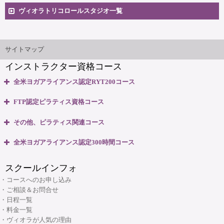
卒業生向け掲示板
ヴィオラトリコロールスタジオ一覧
安心のサポート体制
大阪本町スタジオ
インストラクター'sマップ
ご相談とお問合せ
サイトマップ
インストラクター資格コース
無料体験説明会
全米ヨガアライアンス認定RYT200コース
養成コースのよくある質問
・全米ヨガアライアンス認定 RYT200資格取得コース
FTP認定ピラティス資格コース
・全米ヨガアライアンス認定 RYT200 短期集中講座
大阪府大阪市中央区本町3丁目4番10号 本町野村ビルB1F
・ピラティスベーシック インストラクター資格コース
マップ＆交通のご案内
その他、ピラティス関連コース
06-6263-4141
TEL:
・ピラティスベーシックプラス インストラクター資格コース
・ピラティスパーソナル指導者資格コース
全米ヨガアライアンス認定300時間コース
・リフォーマー1・2 インストラクター資格コース
ヴィオラスクール大阪本町
・マタニティピラティス インストラクターコース
・マタニティヨガ インストラクターコース
・リフォーマーLevel2 インストラクター資格コース
スクールインフォ
・産後ピラティス インストラクターコース
(大阪市・本町)
・キッズヨガ インストラクターコース
・Tower インストラクター資格コース
・コースへのお申し込み
・シニアピラティス インストラクターコース
・産後ヨガ インストラクターコース
・ご相談＆お問合せ
・Basic Chair インストラクター資格コース
・ピラティス解剖学インストラクター資格コース
・日程一覧
・シニアヨガ インストラクターコース
・ブラッシュアップセミナー
・料金一覧
・ピラティス解剖学【足部編】インストラクター資格コース
・アシュタンガヨガ イマージョンコース
・ヴィオラが人気の理由
・リフォーマーブラッシュアップセミナー