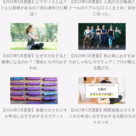
【2023年5月更新】ピラティスとは？
【2023年5月更新】人気のヨガ養成ス
どんな効果があるの？初心者向けに解
クールのリアルな口コミまとめ｜自分
2026年10月12日(月・祝)開催 Misa先生によるワークショッ
2026年10月31日(土)開催 YT２００短期集中養成コース・
2026年9月25日・26日開講 パット・ガイトンピラティス
2026年9月25日・26日開講 パット・ガイトンピラティス
2026年11月28日(土)&29(日)開催 柳本和也先生 Special
キャンセル規定について
説！
に合った...
プ『エクササイズを分解して理解する オ－プンレッグロッ
ヨガアドバンス養成コース担当講師 武井典子先生による
WSジャパンツアーin大阪 ”Pat Guyton Pilates Special
WSジャパンツアーin大阪 ”Pat Guyton Pilates Special
Workshop 2Days【対面】
Summer Lab マットクラス【対面・オンライン(ア－カイブ
ワークショップ『シヴァナンダヨガ 3時間プラクティス』
カ－＆ティ－ザ－』【対面】
Summer Lab【対面】
①頭金または、受講料のご入金完了前、または教育ローン
視聴あり）】
【対面】
契約成立前のキャンセルについては、キャンセル料等は発
生しません。
【2023年5月更新】なぜヨガをすると
【2023年5月更新】初心者におすすめ
②頭金または、受講料のご入金完了後、お客様のご都合に
健康になるのか？ | 理由とヨガのおす
のおしゃれなヨガウェア｜プロが教え
よるキャンセルについては、受講開始までに書面にて申し
すめ...
る選び方...
出るものとし、頭金としてお預かりさせていただいている
30,000円をキャンセル手数料と替えさせていただくものと
します。
また、受講料残金（受講料-頭金）につきましては、お申
込みいただいたコース開始日の３０日前までにお申し出頂
いた場合は全額返金、２９日前～１５日前までにお申し出
【2023年5月更新】老舗ヨガスタジオ
【2023年5月更新】関西老舗ヨガスタ
が本当におすすめするヨガマット
ジオが本当におすすめする大阪のヨガ
頂いた場合は、残金の５０％をご返金させて頂きます。
スタジオ...
１４日前～当日のキャンセルにつきましてはご返金できか
ねますので予めご了承くださいませ。