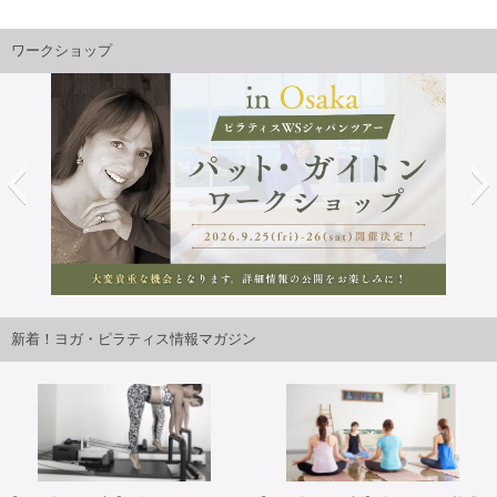
お振込先のご案内
ワークショップ
三井住友銀行 難波支店 普通 口座番号：8032530
株式会社アースシステム宛
ご案内の郵送
頭金または、コース受講料納付後に、スクール事務局より
当日のご案内をご送付させていただきます。
準備
2026年9月25日・26日開講パット・ガイトンピラティスWS
特典のチケット（ヨガ・ピラティストレーニングコースの
ジャパンツアーin大阪 開催決定！！
新着！ヨガ・ピラティス情報マガジン
み配布）を使用しての一般クラス参加や体調管理など、各
コース初日に備えてご準備下さい。
各コース当日
ご案内にて事前に連絡をしている日時、場所へおいで下さ
い。