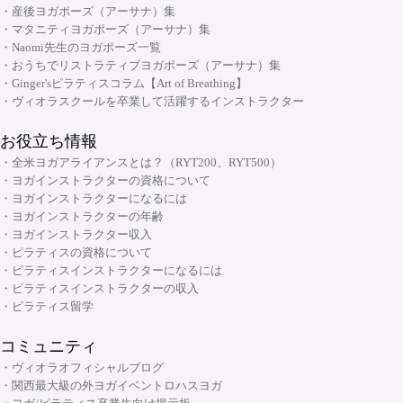
大阪府大阪市中央区安土町2-5-5 本町明大ビル3F
内にカリキュラムの変更や科目の変更、講座の閉講、その
・産後ヨガポーズ（アーサナ）集
プコース
06-6926-8422
他の事情により取得期間を設定させていただく可能性もご
TEL:
・マタニティヨガポーズ（アーサナ）集
・メンタルケアヨガ(心のためのヨガ)指導者養成コース
・Naomi先生のヨガポーズ一覧
ざいますので、ご了承ください。
・おうちでリストラティブヨガポーズ（アーサナ）集
なお、カリキュラム・必須/選択科目・開催スケジュール
チャクラ講座
・Ginger'sピラティスコラム【Art of Breathing】
などは、作成時点のものであり、将来予告なく変更される
顔筋調整ヨガ養成指導者コース
・ヴィオラスクールを卒業して活躍するインストラクター
ことがあります。
お役立ち情報
◆ご不明な点やご相談は...ヴィオラトリコロールのサポー
・全米ヨガアライアンスとは？（RYT200、RYT500）
トセンターまで
・ヨガインストラクターの資格について
・ヨガインストラクターになるには
・ヨガインストラクターの年齢
受付時間：月～土/10:00～20:00
・ヨガインストラクター収入
TEL:06-6262-5852
・ピラティスの資格について
FAX:06-6262-5853
・ピラティスインストラクターになるには
info@yoga-viola.net
・ピラティスインストラクターの収入
・ピラティス留学
上記以外の時間および、日祝につきましては、メールフォ
ームよりお問合せ下さいませ。
コミュニティ
・ヴィオラオフィシャルブログ
・関西最大級の外ヨガイベントロハスヨガ