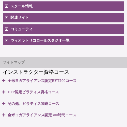
尚、事前にお渡ししております会員証、特典のチケットに
スクール情報
つきましては有効期限内でご使用いただけます。
コースへのお申込み
関連サイト
※短期集中コース、各ブラッシュアップセミナー、ワーク
コミュニティ
ショップにつきましては、受講料納付後のキャンセルにつ
料金一覧
きましては、講座開始日の１０日前までにお申し出頂いた
卒業生向け掲示板
ヴィオラトリコロールスタジオ一覧
場合は全額、９日前～４日前までのお申し出頂いた場合は
安心のサポート体制
大阪本町スタジオ
５０％をご返金させて頂きます。
インストラクター'sマップ
尚、開催３日前～開催当日のキャンセルについてはご返金
ご相談とお問合せ
サイトマップ
できかねますので予めご了承くださいませ。
インストラクター資格コース
無料体験説明会
③特典のチケットにつきましては、いかなる場合も有効期
全米ヨガアライアンス認定RYT200コース
限の延長は出来ませんので予めご了承くださいませ。
養成コースのよくある質問
・全米ヨガアライアンス認定 RYT200資格取得コース
FTP認定ピラティス資格コース
④受講開始後のキャンセルお申し出につきましては、原則
・全米ヨガアライアンス認定 RYT200 短期集中講座
として受講料金のご返金は出来ませんので予めご了承くだ
大阪府大阪市中央区本町3丁目4番10号 本町野村ビルB1F
・ピラティスベーシック インストラクター資格コース
マップ＆交通のご案内
その他、ピラティス関連コース
さいませ。
06-6263-4141
TEL:
・ピラティスベーシックプラス インストラクター資格コース
・ピラティスパーソナル指導者資格コース
全米ヨガアライアンス認定300時間コース
・リフォーマー1・2 インストラクター資格コース
⑤クレジット支払の場合、お客様都合によるキャンセルの
ヴィオラスクール大阪本町
・マタニティピラティス インストラクターコース
・マタニティヨガ インストラクターコース
・リフォーマーLevel2 インストラクター資格コース