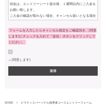
頭金は、エントリーシート提出後、１週間以内にご入金を
お願い致します。
ご入金の確認が取れない場合、キャンセル扱いとなる場合
がありますのでご注意下さい。
フォームを入力したらキャンセル規定をご確認頂き、[同意
頭金のご入金後、エントリーシート提出から1か月以内を
します]にチェックを入れて「送信」ボタンをクリックして
「残金お支払い予定日」とし、弊社指定の銀行口座にお振
ください。
込みをお願いします。その他、クレジットカード
（VISA/MASTERのみ）、教育ローン（分割3～60回・ボ
ーナス払いも可）による支払いも可能です。（回数や手数
←[同意します]
料等の詳細につきましてはお問合せ下さい。）
※短期集中コース（キッズヨガ、マタニティヨガ、シニア
ヨガ、産後ヨガ、パーソナルセッションセミナー等）、リ
ンパマッサージコースをお申し込みの場合は、エントリー
シート提出後、１週間以内に受講料全額のご入金をお願い
致します。
※本予約後のキャンセルにつきましては、下記キャンセル
HOME
ピラティスパーソナル指導者コースエントリーフォーム
規定をあらかじめご確認ください。