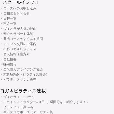
際には、返金事務手数料をいただきます。予めご了承くだ
スクールインフォ
・産後ピラティス インストラクターコース
(大阪市・本町)
・キッズヨガ インストラクターコース
さいませ。
・Tower インストラクター資格コース
・コースへのお申し込み
・シニアピラティス インストラクターコース
・産後ヨガ インストラクターコース
・ご相談＆お問合せ
・Basic Chair インストラクター資格コース
2019年12月2日改定 ヴィオラトリコロール
・ピラティス解剖学インストラクター資格コース
・日程一覧
・シニアヨガ インストラクターコース
・ブラッシュアップセミナー
・料金一覧
・ピラティス解剖学【足部編】インストラクター資格コース
個人情報の取り扱いについて
・アシュタンガヨガ イマージョンコース
・ヴィオラが人気の理由
・リフォーマーブラッシュアップセミナー
・骨盤底筋群機能改善インストラクター資格コース
・安心のサポート体制
・呼吸と瞑想コース
ヨガ ヴィオラトリコロールでは、任意で提供された個人
・養成コースのよくある質問
・ピラティス プロップスコース
・リストラティブメソッド養成コース
名、電話番号、Ｅメールアドレスなどの個人情報へは、細
・マップ＆交通のご案内
・ピラティスリング指導者養成コース
・出張ヨガ＆ピラティス
心の注意を払い管理いたします。登録者の断りなく第三者
・ヨーガ哲学コース
大阪府大阪市中央区安土町3丁目2番4号 JUST本町ビル5F
・個人情報保護方針
に開示することは絶対にいたしませんので、どうぞご安心
06-6926-8422
TEL:
・リンパマッサージコース
・会社概要
下さい。
・採用情報
・ヨガ解剖学コース
リフォーマースタジオ
※このページはSSLにより暗号化されています。
・全米ヨガアライアンス協会
・アーユルヴェーダを知る
・FTP JAPAN（ピラティス協会）
RYT300の取得について
・アーユルヴェーダを深める
・ピラティスマシン販売
・ヨガ指導者向け：プログラミング・ティーチングテクニック スキルアッ
弊社にてRYT300取得する場合、必須科目：150時間＋選択
ヨガ＆ピラティス連載
プコース
科目：150時間の合わせて300時間のカリキュラムを終了し
・ヴィオラ ミニ コラム
・ヨガ指導者向け：個人プログラミングコース～症例別・目的別プログラ
・ヨガインストラクターの1日（1週間分をご紹介します！）
ていただく必要がございます。
ムの組み方～
・ピラティスde美body
現在のところ取得期間に制限は設けておりませんが、期間
・キッズヨガポーズ（アーサナ）集
・ヨガ指導者向け：アジャストメント＆モディフィケーションスキルアッ