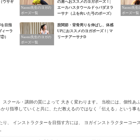
（ウサギ
の肩へおススメのヨガポーズ！|
エーカハスタウールドゥバダヌラ
Naomi先生のヨガの
Naomi先
ポーズ一覧
ポーズ一覧
ーサナ（上を向いた弓のポーズ）
脚を目指
股関節・背骨周りを伸ばし、体感
ヴィーラ
UPにおススメのヨガポーズ！| マ
ズ②）
リーチアーサナD
Naomi先生のヨガの
ポーズ一覧
、スクール・講師の質によって 大きく変わります。 当校には、個性あ
しっかり指導していくと共に、ただ教えるのではなく「伝える」という事
たり、 インストラクターを目指す方には、 ヨガインストラクターコー
。