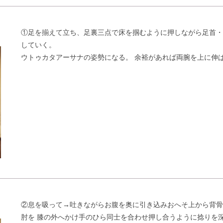
①足を揃えて立ち、足裏三点で床を掴むように押しながら足首・
していく。
ウトゥカタアーサナの姿勢になる。 余裕があれば両腕を上に伸は
②息を吸って→吐きながらお腹を奥に引き込みおへそ上から背
肘を 膝の外へかけ手のひら同士を合わせ押し合うように捻りを