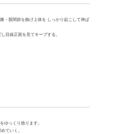
膝・股関節を曲げ上体を しっかり起こして伸ば
゙し目線正面を見てキープする。
骨をゆっくり捻ります。
深めていく。