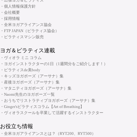
・出張ヨガ＆ピラティス
・ヨーガ哲学コース
大阪府大阪市中央区安土町3丁目2番4号 JUST本町ビル5F
・個人情報保護方針
06-6926-8422
TEL:
・リンパマッサージコース
・会社概要
・採用情報
・ヨガ解剖学コース
リフォーマースタジオ
・全米ヨガアライアンス協会
・アーユルヴェーダを知る
・FTP JAPAN（ピラティス協会）
・アーユルヴェーダを深める
・ピラティスマシン販売
・ヨガ指導者向け：プログラミング・ティーチングテクニック スキルアッ
ヨガ＆ピラティス連載
プコース
・ヴィオラ ミニ コラム
・ヨガ指導者向け：個人プログラミングコース～症例別・目的別プログラ
・ヨガインストラクターの1日（1週間分をご紹介します！）
ムの組み方～
・ピラティスde美body
・キッズヨガポーズ（アーサナ）集
・ヨガ指導者向け：アジャストメント＆モディフィケーションスキルアッ
大阪府大阪市中央区安土町2-5-5 本町明大ビル3F
・産後ヨガポーズ（アーサナ）集
プコース
06-6926-8422
TEL:
・マタニティヨガポーズ（アーサナ）集
・メンタルケアヨガ(心のためのヨガ)指導者養成コース
・Naomi先生のヨガポーズ一覧
・おうちでリストラティブヨガポーズ（アーサナ）集
チャクラ講座
・Ginger'sピラティスコラム【Art of Breathing】
顔筋調整ヨガ養成指導者コース
・ヴィオラスクールを卒業して活躍するインストラクター
お役立ち情報
・全米ヨガアライアンスとは？（RYT200、RYT500）