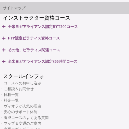
インストラクター'sマップ
ご相談とお問合せ
サイトマップ
インストラクター資格コース
無料体験説明会
全米ヨガアライアンス認定RYT200コース
養成コースのよくある質問
・全米ヨガアライアンス認定 RYT200資格取得コース
FTP認定ピラティス資格コース
・全米ヨガアライアンス認定 RYT200 短期集中講座
大阪府大阪市中央区本町3丁目4番10号 本町野村ビルB1F
・ピラティスベーシック インストラクター資格コース
マップ＆交通のご案内
その他、ピラティス関連コース
06-6263-4141
TEL:
・ピラティスベーシックプラス インストラクター資格コース
・ピラティスパーソナル指導者資格コース
全米ヨガアライアンス認定300時間コース
・リフォーマー1・2 インストラクター資格コース
ヴィオラスクール大阪本町
・マタニティピラティス インストラクターコース
・マタニティヨガ インストラクターコース
・リフォーマーLevel2 インストラクター資格コース
スクールインフォ
・産後ピラティス インストラクターコース
(大阪市・本町)
・キッズヨガ インストラクターコース
・Tower インストラクター資格コース
・コースへのお申し込み
・シニアピラティス インストラクターコース
・産後ヨガ インストラクターコース
・ご相談＆お問合せ
・Basic Chair インストラクター資格コース
・ピラティス解剖学インストラクター資格コース
・日程一覧
・シニアヨガ インストラクターコース
・ブラッシュアップセミナー
・料金一覧
・ピラティス解剖学【足部編】インストラクター資格コース
・アシュタンガヨガ イマージョンコース
・ヴィオラが人気の理由
・リフォーマーブラッシュアップセミナー
・骨盤底筋群機能改善インストラクター資格コース
・安心のサポート体制
・呼吸と瞑想コース
・養成コースのよくある質問
・ピラティス プロップスコース
・リストラティブメソッド養成コース
・マップ＆交通のご案内
・ピラティスリング指導者養成コース