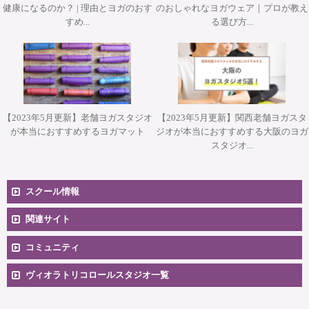
健康になるのか？ | 理由とヨガのおす
のおしゃれなヨガウェア｜プロが教え
すめ...
る選び方...
【2023年5月更新】老舗ヨガスタジオ
【2023年5月更新】関西老舗ヨガスタ
が本当におすすめするヨガマット
ジオが本当におすすめする大阪のヨガ
スタジオ...
スクール情報
コースへのお申込み
関連サイト
コミュニティ
料金一覧
卒業生向け掲示板
ヴィオラトリコロールスタジオ一覧
安心のサポート体制
大阪本町スタジオ