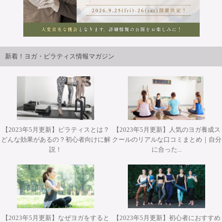
2026年9月25日・26日開講パット・ガイトンピラティスWS
ジャパンツアーin大阪 開催決定！！
新着！ヨガ・ピラティス情報マガジン
【2023年5月更新】ピラティスとは？
【2023年5月更新】人気のヨガ養成ス
どんな効果があるの？初心者向けに解
クールのリアルな口コミまとめ｜自分
2026年10月12日(月・祝)開催 Misa先生によるワークショッ
2026年10月31日(土)開催 YT２００短期集中養成コース・
2026年9月25日・26日開講 パット・ガイトンピラティス
2026年9月25日・26日開講 パット・ガイトンピラティス
2026年11月28日(土)&29(日)開催 柳本和也先生 Special
説！
に合った...
プ『エクササイズを分解して理解する オ－プンレッグロッ
ヨガアドバンス養成コース担当講師 武井典子先生による
WSジャパンツアーin大阪 ”Pat Guyton Pilates Special
WSジャパンツアーin大阪 ”Pat Guyton Pilates Special
Workshop 2Days【対面】
Summer Lab マットクラス【対面・オンライン(ア－カイブ
ワークショップ『シヴァナンダヨガ 3時間プラクティス』
カ－＆ティ－ザ－』【対面】
Summer Lab【対面】
視聴あり）】
【対面】
【2023年5月更新】なぜヨガをすると
【2023年5月更新】初心者におすすめ