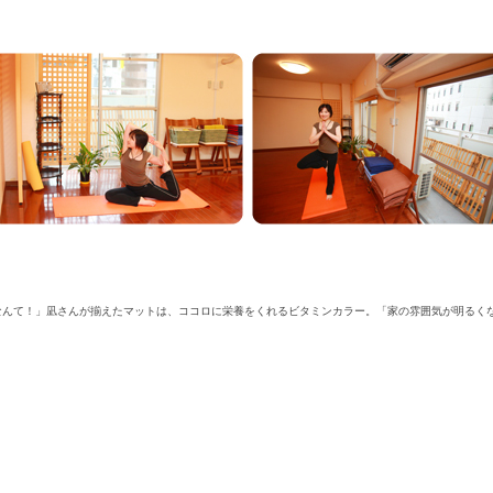
なんて！」凪さんが揃えたマットは、ココロに栄養をくれるビタミンカラー。「家の雰囲気が明るく