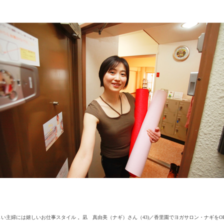
主婦には嬉しいお仕事スタイル 。凪 真由美（ナギ）さん（43)／香里園でヨガサロン・ナギをOP