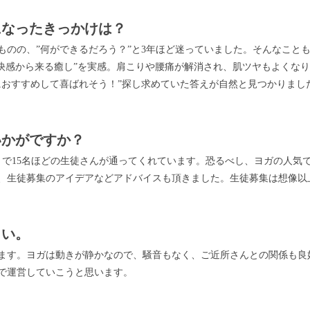
になったきっかけは？
ものの、”何ができるだろう？”と3年ほど迷っていました。そんなこと
爽快感から来る癒し”を実感。肩こりや腰痛が解消され、肌ツヤもよくな
におすすめして喜ばれそう！”探し求めていた答えが自然と見つかりまし
いかがですか？
で15名ほどの生徒さんが通ってくれています。恐るべし、ヨガの人気で
、生徒募集のアイデアなどアドバイスも頂きました。生徒募集は想像以
さい。
います。ヨガは動きが静かなので、騒音もなく、ご近所さんとの関係も良
で運営していこうと思います。