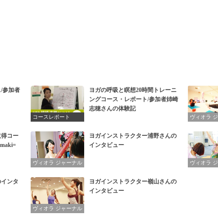
/参加者
ヨガの呼吸と瞑想20時間トレーニ
ングコース・レポート/参加者姉崎
志穂さんの体験記
コースレポート
ヴィオラ 
取得コー
ヨガインストラクター浦野さんの
aki=
インタビュー
ヴィオラ ジャーナル
ヴィオラ 
のインタ
ヨガインストラクター嶺山さんの
インタビュー
ヴィオラ ジャーナル