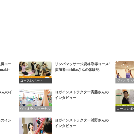
取得コー
リンパマッサージ資格取得コース/
aki=
参加者michikoさんの体験記
コースレポート
ヴィオラ 
さんのイ
ヨガインストラクター斉藤さんの
インタビュー
ヴィオラ ジャーナル
コースレポ
んのイン
ヨガインストラクター浦野さんの
インタビュー