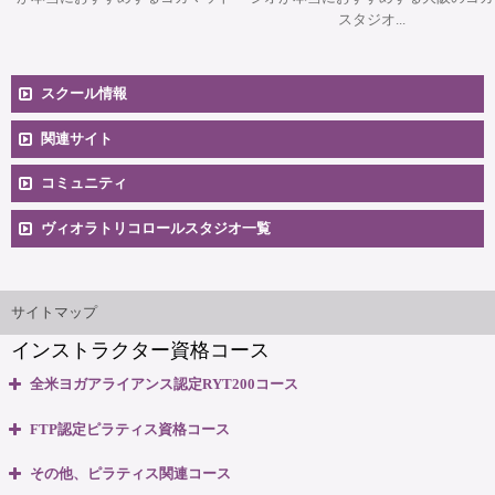
スタジオ...
スクール情報
コースへのお申込み
関連サイト
コミュニティ
料金一覧
卒業生向け掲示板
ヴィオラトリコロールスタジオ一覧
安心のサポート体制
大阪本町スタジオ
インストラクター'sマップ
ご相談とお問合せ
サイトマップ
インストラクター資格コース
無料体験説明会
全米ヨガアライアンス認定RYT200コース
養成コースのよくある質問
・全米ヨガアライアンス認定 RYT200資格取得コース
FTP認定ピラティス資格コース
・全米ヨガアライアンス認定 RYT200 短期集中講座
大阪府大阪市中央区本町3丁目4番10号 本町野村ビルB1F
・ピラティスベーシック インストラクター資格コース
マップ＆交通のご案内
その他、ピラティス関連コース