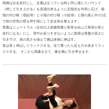
両脚は左右並行にし、足裏は立っている時と同じ様にリバウンド
（押して引き上がる）を意識出来るように足指先を均等に広げ、親
指の付け根（母趾球）と小指の付け根（小趾球）と踵の真ん中の3点
で前の空気の壁を押す様にして足全体を整えます。
骨盤はニュートラル（左右の上前腸骨棘と恥骨を結ぶ三角形が床と
並行になる）にし、背中が反りすぎないように肋骨は骨盤の高さに
引き下げ、肩の高さを揃えて腕は体側に伸ばす。
首は長く伸ばしリラックスする。全て整ったら足も力を抜きリラッ
クスする。 そこから両膝を立て、膝を胸に引き寄せます。