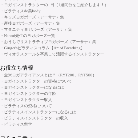
・ヨガ指導者向け：個人プログラミングコース～症例別・目的別プログラ
・ヨガインストラクターの1日（1週間分をご紹介します！）
ムの組み方～
・ピラティスde美body
・キッズヨガポーズ（アーサナ）集
・ヨガ指導者向け：アジャストメント＆モディフィケーションスキルアッ
大阪府大阪市中央区安土町2-5-5 本町明大ビル3F
・産後ヨガポーズ（アーサナ）集
プコース
06-6926-8422
TEL:
・マタニティヨガポーズ（アーサナ）集
・メンタルケアヨガ(心のためのヨガ)指導者養成コース
・Naomi先生のヨガポーズ一覧
・おうちでリストラティブヨガポーズ（アーサナ）集
チャクラ講座
・Ginger'sピラティスコラム【Art of Breathing】
顔筋調整ヨガ養成指導者コース
・ヴィオラスクールを卒業して活躍するインストラクター
お役立ち情報
・全米ヨガアライアンスとは？（RYT200、RYT500）
・ヨガインストラクターの資格について
・ヨガインストラクターになるには
・ヨガインストラクターの年齢
・ヨガインストラクター収入
・ピラティスの資格について
・ピラティスインストラクターになるには
・ピラティスインストラクターの収入
・ピラティス留学