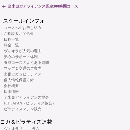
06-6263-4141
TEL:
・ピラティスベーシックプラス インストラクター資格コース
・ピラティスパーソナル指導者資格コース
全米ヨガアライアンス認定300時間コース
・リフォーマー1・2 インストラクター資格コース
ヴィオラスクール大阪本町
・マタニティピラティス インストラクターコース
・マタニティヨガ インストラクターコース
・リフォーマーLevel2 インストラクター資格コース
スクールインフォ
・産後ピラティス インストラクターコース
(大阪市・本町)
・キッズヨガ インストラクターコース
・Tower インストラクター資格コース
・コースへのお申し込み
・シニアピラティス インストラクターコース
・産後ヨガ インストラクターコース
・ご相談＆お問合せ
・Basic Chair インストラクター資格コース
・ピラティス解剖学インストラクター資格コース
・日程一覧
・シニアヨガ インストラクターコース
・ブラッシュアップセミナー
・料金一覧
・ピラティス解剖学【足部編】インストラクター資格コース
・アシュタンガヨガ イマージョンコース
・ヴィオラが人気の理由
・リフォーマーブラッシュアップセミナー
・骨盤底筋群機能改善インストラクター資格コース
・安心のサポート体制
・呼吸と瞑想コース
・養成コースのよくある質問
・ピラティス プロップスコース
・リストラティブメソッド養成コース
・マップ＆交通のご案内
・ピラティスリング指導者養成コース
・出張ヨガ＆ピラティス
・ヨーガ哲学コース
大阪府大阪市中央区安土町3丁目2番4号 JUST本町ビル5F
・個人情報保護方針
06-6926-8422
TEL:
・リンパマッサージコース
・会社概要
・採用情報
・ヨガ解剖学コース
リフォーマースタジオ
・全米ヨガアライアンス協会
・アーユルヴェーダを知る
・FTP JAPAN（ピラティス協会）
・アーユルヴェーダを深める
・ピラティスマシン販売
・ヨガ指導者向け：プログラミング・ティーチングテクニック スキルアッ
ヨガ＆ピラティス連載
プコース
・ヴィオラ ミニ コラム