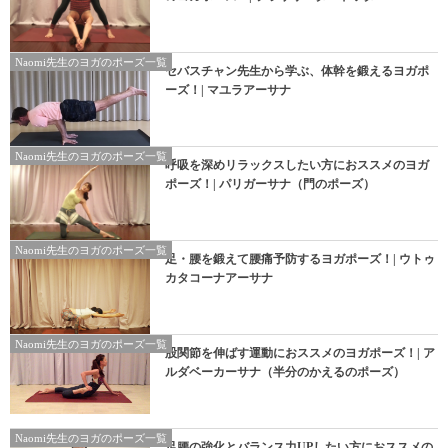
Naomi先生のヨガのポーズ一覧
セバスチャン先生から学ぶ、体幹を鍛えるヨガポ
ーズ！| マユラアーサナ
Naomi先生のヨガのポーズ一覧
呼吸を深めリラックスしたい方におススメのヨガ
ポーズ！| パリガーサナ（門のポーズ）
Naomi先生のヨガのポーズ一覧
足・腰を鍛えて腰痛予防するヨガポーズ！| ウトゥ
カタコーナアーサナ
Naomi先生のヨガのポーズ一覧
股関節を伸ばす運動におススメのヨガポーズ！| ア
ルダベーカーサナ（半分のかえるのポーズ）
Naomi先生のヨガのポーズ一覧
足腰の強化とバランス力UPしたい方におススメの