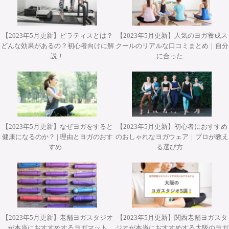
【2023年5月更新】ピラティスとは？
【2023年5月更新】人気のヨガ養成ス
どんな効果があるの？初心者向けに解
クールのリアルな口コミまとめ｜自分
2026年10月12日(月・祝)開催 Misa先生によるワークショッ
2026年10月31日(土)開催 YT２００短期集中養成コース・
2026年9月25日・26日開講 パット・ガイトンピラティス
2026年11月28日(土)&29(日)開催 柳本和也先生 Special
説！
に合った...
プ『エクササイズを分解して理解する オ－プンレッグロッ
ヨガアドバンス養成コース担当講師 武井典子先生による
WSジャパンツアーin大阪 ”Pat Guyton Pilates Special
Workshop 2Days【対面】
Summer Lab マットクラス【対面・オンライン(ア－カイブ
ワークショップ『シヴァナンダヨガ 3時間プラクティス』
カ－＆ティ－ザ－』【対面】
視聴あり）】
【対面】
【2023年5月更新】なぜヨガをすると
【2023年5月更新】初心者におすすめ
健康になるのか？ | 理由とヨガのおす
のおしゃれなヨガウェア｜プロが教え
すめ...
る選び方...
【2023年5月更新】老舗ヨガスタジオ
【2023年5月更新】関西老舗ヨガスタ
が本当におすすめするヨガマット
ジオが本当におすすめする大阪のヨガ