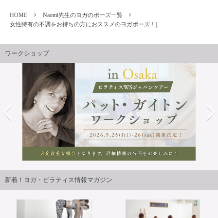
HOME
Naomi先生のヨガのポーズ一覧
女性特有の不調をお持ちの方におススメのヨガポーズ！|...
ワークショップ
月25日・26日開講パット・ガイトンピラティスWS
2026年9
ジャパンツアーin大阪 開催決定！！
WSジャパンツ
新着！ヨガ・ピラティス情報マガジン