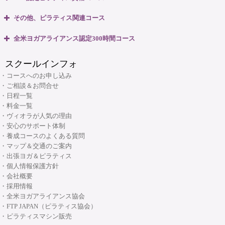
・全米ヨガアライアンス認定 RYT200 短期集中講座
大阪府大阪市中央区本町3丁目4番10号 本町野村ビルB1F
・ピラティスベーシック インストラクター資格コース
マップ＆交通のご案内
その他、ピラティス関連コース
06-6263-4141
TEL:
・ピラティスベーシックプラス インストラクター資格コース
・ピラティスパーソナル指導者資格コース
全米ヨガアライアンス認定300時間コース
・リフォーマー1・2 インストラクター資格コース
ヴィオラスクール大阪本町
・マタニティピラティス インストラクターコース
・マタニティヨガ インストラクターコース
・リフォーマーLevel2 インストラクター資格コース
スクールインフォ
・産後ピラティス インストラクターコース
(大阪市・本町)
・キッズヨガ インストラクターコース
・Tower インストラクター資格コース
・コースへのお申し込み
・シニアピラティス インストラクターコース
・産後ヨガ インストラクターコース
・ご相談＆お問合せ
・Basic Chair インストラクター資格コース
・ピラティス解剖学インストラクター資格コース
・日程一覧
・シニアヨガ インストラクターコース
・ブラッシュアップセミナー
・料金一覧
・ピラティス解剖学【足部編】インストラクター資格コース
・アシュタンガヨガ イマージョンコース
・ヴィオラが人気の理由
・リフォーマーブラッシュアップセミナー
・骨盤底筋群機能改善インストラクター資格コース
・安心のサポート体制
・呼吸と瞑想コース
・養成コースのよくある質問
・ピラティス プロップスコース
・リストラティブメソッド養成コース
・マップ＆交通のご案内
・ピラティスリング指導者養成コース
・出張ヨガ＆ピラティス
・ヨーガ哲学コース
大阪府大阪市中央区安土町3丁目2番4号 JUST本町ビル5F
・個人情報保護方針
06-6926-8422
TEL:
・リンパマッサージコース
・会社概要
・採用情報
・ヨガ解剖学コース
リフォーマースタジオ
・全米ヨガアライアンス協会
・アーユルヴェーダを知る
・FTP JAPAN（ピラティス協会）
・アーユルヴェーダを深める
・ピラティスマシン販売