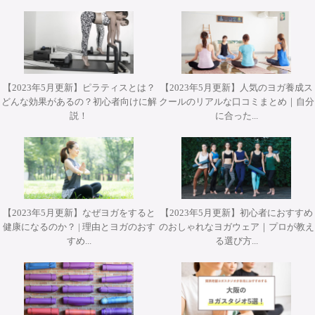
【2023年5月更新】ピラティスとは？
【2023年5月更新】人気のヨガ養成ス
どんな効果があるの？初心者向けに解
クールのリアルな口コミまとめ｜自分
2026年10月12日(月・祝)開催 Misa先生によるワークショッ
2026年10月31日(土)開催 YT２００短期集中養成コース・
2026年9月25日・26日開講 パット・ガイトンピラティス
2026年9月25日・26日開講 パット・ガイトンピラティス
2026年11月28日(土)&29(日)開催 柳本和也先生 Special
説！
に合った...
プ『エクササイズを分解して理解する オ－プンレッグロッ
ヨガアドバンス養成コース担当講師 武井典子先生による
WSジャパンツアーin大阪 ”Pat Guyton Pilates Special
WSジャパンツアーin大阪 ”Pat Guyton Pilates Special
Workshop 2Days【対面】
Summer Lab マットクラス【対面・オンライン(ア－カイブ
ワークショップ『シヴァナンダヨガ 3時間プラクティス』
カ－＆ティ－ザ－』【対面】
Summer Lab【対面】
視聴あり）】
【対面】
【2023年5月更新】なぜヨガをすると
【2023年5月更新】初心者におすすめ
健康になるのか？ | 理由とヨガのおす
のおしゃれなヨガウェア｜プロが教え
すめ...
る選び方...