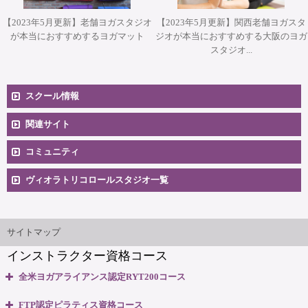
【2023年5月更新】老舗ヨガスタジオ
【2023年5月更新】関西老舗ヨガスタ
が本当におすすめするヨガマット
ジオが本当におすすめする大阪のヨガ
スタジオ...
スクール情報
コースへのお申込み
関連サイト
コミュニティ
料金一覧
卒業生向け掲示板
ヴィオラトリコロールスタジオ一覧
安心のサポート体制
大阪本町スタジオ
インストラクター'sマップ
ご相談とお問合せ
サイトマップ
インストラクター資格コース
無料体験説明会
全米ヨガアライアンス認定RYT200コース
養成コースのよくある質問
・全米ヨガアライアンス認定 RYT200資格取得コース
FTP認定ピラティス資格コース