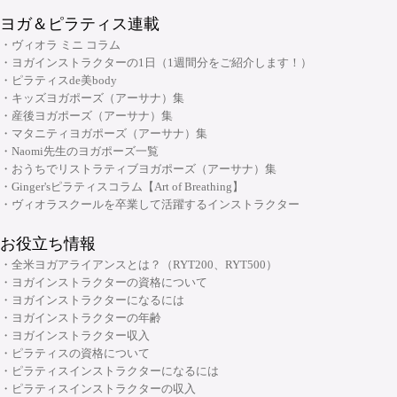
・ヨガ指導者向け：プログラミング・ティーチングテクニック スキルアッ
ヨガ＆ピラティス連載
プコース
・ヴィオラ ミニ コラム
・ヨガ指導者向け：個人プログラミングコース～症例別・目的別プログラ
・ヨガインストラクターの1日（1週間分をご紹介します！）
ムの組み方～
・ピラティスde美body
・キッズヨガポーズ（アーサナ）集
・ヨガ指導者向け：アジャストメント＆モディフィケーションスキルアッ
大阪府大阪市中央区安土町2-5-5 本町明大ビル3F
・産後ヨガポーズ（アーサナ）集
プコース
06-6926-8422
TEL:
・マタニティヨガポーズ（アーサナ）集
・メンタルケアヨガ(心のためのヨガ)指導者養成コース
・Naomi先生のヨガポーズ一覧
・おうちでリストラティブヨガポーズ（アーサナ）集
チャクラ講座
・Ginger'sピラティスコラム【Art of Breathing】
顔筋調整ヨガ養成指導者コース
・ヴィオラスクールを卒業して活躍するインストラクター
お役立ち情報
・全米ヨガアライアンスとは？（RYT200、RYT500）
・ヨガインストラクターの資格について
・ヨガインストラクターになるには
・ヨガインストラクターの年齢
・ヨガインストラクター収入
・ピラティスの資格について
・ピラティスインストラクターになるには
・ピラティスインストラクターの収入