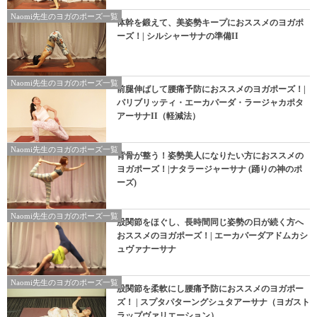
Naomi先生のヨガのポーズ一覧
体幹を鍛えて、美姿勢キープにおススメのヨガポ
ーズ！| シルシャーサナの準備II
Naomi先生のヨガのポーズ一覧
前腿伸ばして腰痛予防におススメのヨガポーズ！|
パリブリッティ・エーカパーダ・ラージャカポタ
アーサナII（軽減法）
Naomi先生のヨガのポーズ一覧
背骨が整う！姿勢美人になりたい方におススメの
ヨガポーズ！|ナタラージャーサナ (踊りの神のポ
ーズ)
Naomi先生のヨガのポーズ一覧
股関節をほぐし、長時間同じ姿勢の日が続く方へ
おススメのヨガポーズ！| エーカパーダアドムカシ
ュヴァナーサナ
Naomi先生のヨガのポーズ一覧
股関節を柔軟にし腰痛予防におススメのヨガポー
ズ！ | スプタパターングシュタアーサナ（ヨガスト
ラップヴァリエーション）