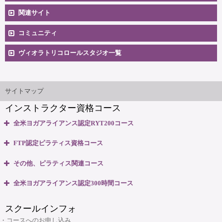
コースへのお申込み
関連サイト
コミュニティ
料金一覧
卒業生向け掲示板
ヴィオラトリコロールスタジオ一覧
安心のサポート体制
大阪本町スタジオ
インストラクター'sマップ
ご相談とお問合せ
サイトマップ
インストラクター資格コース
無料体験説明会
全米ヨガアライアンス認定RYT200コース
養成コースのよくある質問
・全米ヨガアライアンス認定 RYT200資格取得コース
FTP認定ピラティス資格コース
・全米ヨガアライアンス認定 RYT200 短期集中講座
大阪府大阪市中央区本町3丁目4番10号 本町野村ビルB1F
・ピラティスベーシック インストラクター資格コース
マップ＆交通のご案内
その他、ピラティス関連コース
06-6263-4141
TEL:
・ピラティスベーシックプラス インストラクター資格コース
・ピラティスパーソナル指導者資格コース
全米ヨガアライアンス認定300時間コース
・リフォーマー1・2 インストラクター資格コース
ヴィオラスクール大阪本町
・マタニティピラティス インストラクターコース
・マタニティヨガ インストラクターコース
・リフォーマーLevel2 インストラクター資格コース
スクールインフォ
・産後ピラティス インストラクターコース
(大阪市・本町)
・キッズヨガ インストラクターコース
・Tower インストラクター資格コース
・コースへのお申し込み