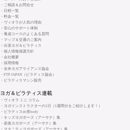
・シニアピラティス インストラクターコース
・産後ヨガ インストラクターコース
・ご相談＆お問合せ
・Basic Chair インストラクター資格コース
・ピラティス解剖学インストラクター資格コース
・日程一覧
・シニアヨガ インストラクターコース
・ブラッシュアップセミナー
・料金一覧
・ピラティス解剖学【足部編】インストラクター資格コース
・アシュタンガヨガ イマージョンコース
・ヴィオラが人気の理由
・リフォーマーブラッシュアップセミナー
・骨盤底筋群機能改善インストラクター資格コース
・安心のサポート体制
・呼吸と瞑想コース
・養成コースのよくある質問
・ピラティス プロップスコース
・リストラティブメソッド養成コース
・マップ＆交通のご案内
・ピラティスリング指導者養成コース
・出張ヨガ＆ピラティス
・ヨーガ哲学コース
大阪府大阪市中央区安土町3丁目2番4号 JUST本町ビル5F
・個人情報保護方針
06-6926-8422
TEL:
・リンパマッサージコース
・会社概要
・採用情報
・ヨガ解剖学コース
リフォーマースタジオ
・全米ヨガアライアンス協会
・アーユルヴェーダを知る
・FTP JAPAN（ピラティス協会）
・アーユルヴェーダを深める
・ピラティスマシン販売
・ヨガ指導者向け：プログラミング・ティーチングテクニック スキルアッ
ヨガ＆ピラティス連載
プコース
・ヴィオラ ミニ コラム
・ヨガ指導者向け：個人プログラミングコース～症例別・目的別プログラ
・ヨガインストラクターの1日（1週間分をご紹介します！）
ムの組み方～
・ピラティスde美body
・キッズヨガポーズ（アーサナ）集
・ヨガ指導者向け：アジャストメント＆モディフィケーションスキルアッ
大阪府大阪市中央区安土町2-5-5 本町明大ビル3F
・産後ヨガポーズ（アーサナ）集
プコース
06-6926-8422
TEL:
・マタニティヨガポーズ（アーサナ）集