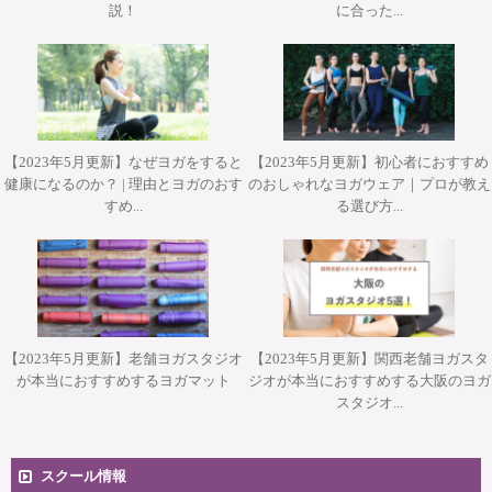
説！
に合った...
プ『エクササイズを分解して理解する オ－プンレッグロッ
ヨガアドバンス養成コース担当講師 武井典子先生による
WSジャパンツアーin大阪 ”Pat Guyton Pilates Special
Workshop 2Days【対面】
Summer Lab マットクラス【対面・オンライン(ア－カイブ
ワークショップ『シヴァナンダヨガ 3時間プラクティス』
カ－＆ティ－ザ－』【対面】
視聴あり）】
【対面】
【2023年5月更新】なぜヨガをすると
【2023年5月更新】初心者におすすめ
健康になるのか？ | 理由とヨガのおす
のおしゃれなヨガウェア｜プロが教え
すめ...
る選び方...
【2023年5月更新】老舗ヨガスタジオ
【2023年5月更新】関西老舗ヨガスタ
が本当におすすめするヨガマット
ジオが本当におすすめする大阪のヨガ
スタジオ...
スクール情報