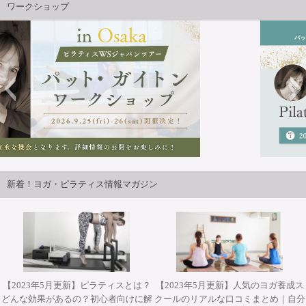
ワークショップ
トンピラティスWS
2026年9月25日・26日開講 パット・
定！！
WSジャパンツアーin大阪 ”Pat Guyton Pila
新着！ヨガ・ピラティス情報マガジン
Summer Lab【対面】
【2023年5月更新】ピラティスとは？
【2023年5月更新】人気のヨガ養成ス
どんな効果があるの？初心者向けに解
クールのリアルな口コミまとめ｜自分
2026年10月12日(月・祝)開催 Misa先生によるワークショッ
2026年10月31日(土)開催 YT２００短期集中養成コース・
2026年9月25日・26日開講 パット・ガイトンピラティス
2026年11月28日(土)&29(日)開催 柳本和也先生 Special