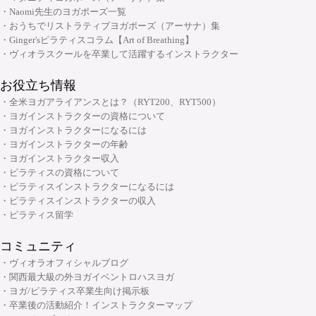
・メンタルケアヨガ(心のためのヨガ)指導者養成コース
・Naomi先生のヨガポーズ一覧
・おうちでリストラティブヨガポーズ（アーサナ）集
チャクラ講座
・Ginger'sピラティスコラム【Art of Breathing】
顔筋調整ヨガ養成指導者コース
・ヴィオラスクールを卒業して活躍するインストラクター
お役立ち情報
・全米ヨガアライアンスとは？（RYT200、RYT500）
・ヨガインストラクターの資格について
・ヨガインストラクターになるには
・ヨガインストラクターの年齢
・ヨガインストラクター収入
・ピラティスの資格について
・ピラティスインストラクターになるには
・ピラティスインストラクターの収入
・ピラティス留学
コミュニティ
・ヴィオラオフィシャルブログ
・関西最大級の外ヨガイベントロハスヨガ
・ヨガ/ピラティス卒業生向け掲示板
・卒業後の活動紹介！インストラクターマップ