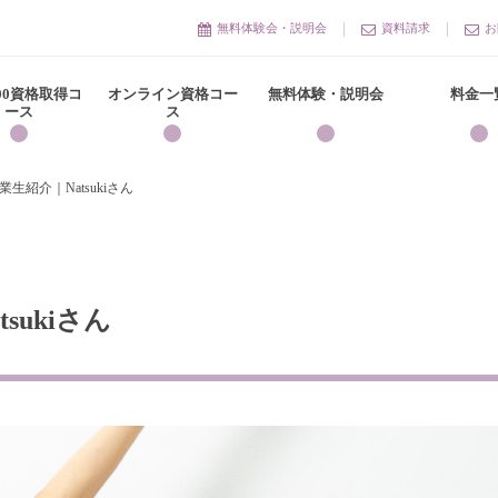
無料体験会・説明会
資料請求
お
300資格取得コ
オンライン資格コー
無料体験・説明会
料金一
ース
ス
生紹介｜Natsukiさん
sukiさん