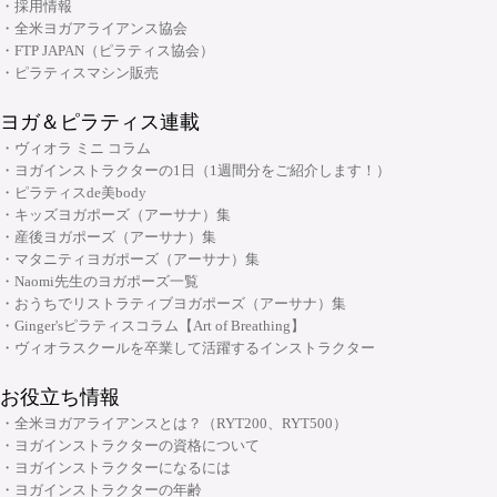
・採用情報
・ヨガ解剖学コース
リフォーマースタジオ
・全米ヨガアライアンス協会
・アーユルヴェーダを知る
・FTP JAPAN（ピラティス協会）
・アーユルヴェーダを深める
・ピラティスマシン販売
・ヨガ指導者向け：プログラミング・ティーチングテクニック スキルアッ
ヨガ＆ピラティス連載
プコース
・ヴィオラ ミニ コラム
・ヨガ指導者向け：個人プログラミングコース～症例別・目的別プログラ
・ヨガインストラクターの1日（1週間分をご紹介します！）
ムの組み方～
・ピラティスde美body
・キッズヨガポーズ（アーサナ）集
・ヨガ指導者向け：アジャストメント＆モディフィケーションスキルアッ
大阪府大阪市中央区安土町2-5-5 本町明大ビル3F
・産後ヨガポーズ（アーサナ）集
プコース
06-6926-8422
TEL:
・マタニティヨガポーズ（アーサナ）集
・メンタルケアヨガ(心のためのヨガ)指導者養成コース
・Naomi先生のヨガポーズ一覧
・おうちでリストラティブヨガポーズ（アーサナ）集
チャクラ講座
・Ginger'sピラティスコラム【Art of Breathing】
顔筋調整ヨガ養成指導者コース
・ヴィオラスクールを卒業して活躍するインストラクター
お役立ち情報
・全米ヨガアライアンスとは？（RYT200、RYT500）
・ヨガインストラクターの資格について
・ヨガインストラクターになるには
・ヨガインストラクターの年齢