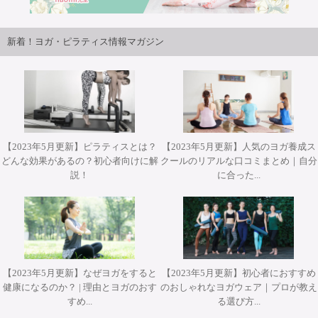
導者
2026年9月25日・26日開講パット・ガイトンピラティス
の本
ジャパンツアーin大阪 開催決定！！
新着！ヨガ・ピラティス情報マガジン
【2023年5月更新】ピラティスとは？
【2023年5月更新】人気のヨガ養成ス
どんな効果があるの？初心者向けに解
クールのリアルな口コミまとめ｜自分
2026年10月12日(月・祝)開催 Misa先生によるワークショッ
2026年10月31日(土)開催 YT２００短期集中養成コース・
2026年9月25日・26日開講 パット・ガイトンピラティス
2026年9月25日・26日開講 パット・ガイトンピラティス
2026年11月28日(土)&29(日)開催 柳本和也先生 Special
説！
に合った...
プ『エクササイズを分解して理解する オ－プンレッグロッ
ヨガアドバンス養成コース担当講師 武井典子先生による
WSジャパンツアーin大阪 ”Pat Guyton Pilates Special
WSジャパンツアーin大阪 ”Pat Guyton Pilates Special
Workshop 2Days【対面】
Summer Lab マットクラス【対面・オンライン(ア－カイブ
ワークショップ『シヴァナンダヨガ 3時間プラクティス』
カ－＆ティ－ザ－』【対面】
Summer Lab【対面】
視聴あり）】
【対面】
【2023年5月更新】なぜヨガをすると
【2023年5月更新】初心者におすすめ
健康になるのか？ | 理由とヨガのおす
のおしゃれなヨガウェア｜プロが教え
すめ...
る選び方...