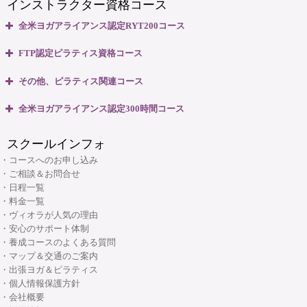
インストラクター資格コース
無料体験説明会
全米ヨガアライアンス認定RYT200コース
養成コースのよくある質問
・全米ヨガアライアンス認定 RYT200資格取得コース
FTP認定ピラティス資格コース
・全米ヨガアライアンス認定 RYT200 短期集中講座
大阪府大阪市中央区本町3丁目4番10号 本町野村ビルB1F
・ピラティスベーシック インストラクター資格コース
マップ＆交通のご案内
その他、ピラティス関連コース
06-6263-4141
TEL:
・ピラティスベーシックプラス インストラクター資格コース
・ピラティスパーソナル指導者資格コース
全米ヨガアライアンス認定300時間コース
・リフォーマー1・2 インストラクター資格コース
ヴィオラスクール大阪本町
・マタニティピラティス インストラクターコース
・マタニティヨガ インストラクターコース
・リフォーマーLevel2 インストラクター資格コース
スクールインフォ
・産後ピラティス インストラクターコース
(大阪市・本町)
・キッズヨガ インストラクターコース
・Tower インストラクター資格コース
・コースへのお申し込み
・シニアピラティス インストラクターコース
・産後ヨガ インストラクターコース
・ご相談＆お問合せ
・Basic Chair インストラクター資格コース
・ピラティス解剖学インストラクター資格コース
・日程一覧
・シニアヨガ インストラクターコース
・ブラッシュアップセミナー
・料金一覧
・ピラティス解剖学【足部編】インストラクター資格コース
・アシュタンガヨガ イマージョンコース
・ヴィオラが人気の理由
・リフォーマーブラッシュアップセミナー
・骨盤底筋群機能改善インストラクター資格コース
・安心のサポート体制
・呼吸と瞑想コース
・養成コースのよくある質問
・ピラティス プロップスコース
・リストラティブメソッド養成コース
・マップ＆交通のご案内
・ピラティスリング指導者養成コース
・出張ヨガ＆ピラティス
・ヨーガ哲学コース
大阪府大阪市中央区安土町3丁目2番4号 JUST本町ビル5F
・個人情報保護方針
06-6926-8422
TEL:
・リンパマッサージコース
・会社概要