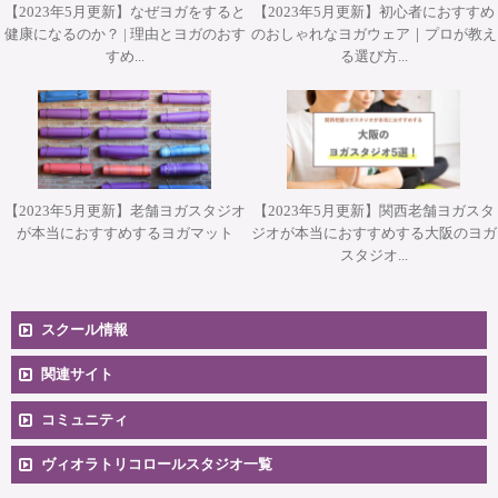
【2023年5月更新】なぜヨガをすると
【2023年5月更新】初心者におすすめ
健康になるのか？ | 理由とヨガのおす
のおしゃれなヨガウェア｜プロが教え
すめ...
る選び方...
【2023年5月更新】老舗ヨガスタジオ
【2023年5月更新】関西老舗ヨガスタ
が本当におすすめするヨガマット
ジオが本当におすすめする大阪のヨガ
スタジオ...
スクール情報
コースへのお申込み
関連サイト
コミュニティ
料金一覧
卒業生向け掲示板
ヴィオラトリコロールスタジオ一覧
安心のサポート体制