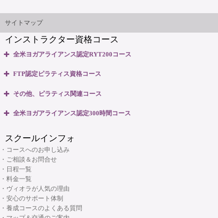
大阪本町スタジオ
インストラクター'sマップ
ご相談とお問合せ
サイトマップ
インストラクター資格コース
無料体験説明会
全米ヨガアライアンス認定RYT200コース
養成コースのよくある質問
・全米ヨガアライアンス認定 RYT200資格取得コース
FTP認定ピラティス資格コース
・全米ヨガアライアンス認定 RYT200 短期集中講座
大阪府大阪市中央区本町3丁目4番10号 本町野村ビルB1F
・ピラティスベーシック インストラクター資格コース
マップ＆交通のご案内
その他、ピラティス関連コース
06-6263-4141
TEL:
・ピラティスベーシックプラス インストラクター資格コース
・ピラティスパーソナル指導者資格コース
全米ヨガアライアンス認定300時間コース
・リフォーマー1・2 インストラクター資格コース
ヴィオラスクール大阪本町
・マタニティピラティス インストラクターコース
・マタニティヨガ インストラクターコース
・リフォーマーLevel2 インストラクター資格コース
スクールインフォ
・産後ピラティス インストラクターコース
(大阪市・本町)
・キッズヨガ インストラクターコース
・Tower インストラクター資格コース
・コースへのお申し込み
・シニアピラティス インストラクターコース
・産後ヨガ インストラクターコース
・ご相談＆お問合せ
・Basic Chair インストラクター資格コース
・ピラティス解剖学インストラクター資格コース
・日程一覧
・シニアヨガ インストラクターコース
・ブラッシュアップセミナー
・料金一覧
・ピラティス解剖学【足部編】インストラクター資格コース
・アシュタンガヨガ イマージョンコース
・ヴィオラが人気の理由
・リフォーマーブラッシュアップセミナー
・骨盤底筋群機能改善インストラクター資格コース
・安心のサポート体制
・呼吸と瞑想コース
・養成コースのよくある質問
・ピラティス プロップスコース
・リストラティブメソッド養成コース
・マップ＆交通のご案内