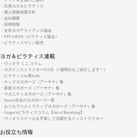
・ピラティスリング指導者養成コース
・出張ヨガ＆ピラティス
・ヨーガ哲学コース
大阪府大阪市中央区安土町3丁目2番4号 JUST本町ビル5F
・個人情報保護方針
06-6926-8422
TEL:
・リンパマッサージコース
・会社概要
・採用情報
・ヨガ解剖学コース
リフォーマースタジオ
・全米ヨガアライアンス協会
・アーユルヴェーダを知る
・FTP JAPAN（ピラティス協会）
・アーユルヴェーダを深める
・ピラティスマシン販売
・ヨガ指導者向け：プログラミング・ティーチングテクニック スキルアッ
ヨガ＆ピラティス連載
プコース
・ヴィオラ ミニ コラム
・ヨガ指導者向け：個人プログラミングコース～症例別・目的別プログラ
・ヨガインストラクターの1日（1週間分をご紹介します！）
ムの組み方～
・ピラティスde美body
・キッズヨガポーズ（アーサナ）集
・ヨガ指導者向け：アジャストメント＆モディフィケーションスキルアッ
大阪府大阪市中央区安土町2-5-5 本町明大ビル3F
・産後ヨガポーズ（アーサナ）集
プコース
06-6926-8422
TEL:
・マタニティヨガポーズ（アーサナ）集
・メンタルケアヨガ(心のためのヨガ)指導者養成コース
・Naomi先生のヨガポーズ一覧
・おうちでリストラティブヨガポーズ（アーサナ）集
チャクラ講座
・Ginger'sピラティスコラム【Art of Breathing】
顔筋調整ヨガ養成指導者コース
・ヴィオラスクールを卒業して活躍するインストラクター
お役立ち情報