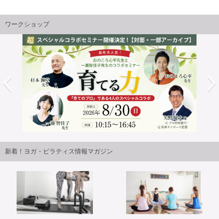
ワークショップ
8月30日(日) おのころ心平先生＆一瀬智佳子先生&
2026年9
先生&矢野燿大様による超スペシャルコラボセミ
コースご
新着！ヨガ・ピラティス情報マガジン
ー開催決定！【対面・一部アーカイブ】