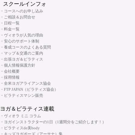
・リフォーマーLevel2 インストラクター資格コース
スクールインフォ
・産後ピラティス インストラクターコース
(大阪市・本町)
・キッズヨガ インストラクターコース
・Tower インストラクター資格コース
・コースへのお申し込み
・シニアピラティス インストラクターコース
・産後ヨガ インストラクターコース
・ご相談＆お問合せ
・Basic Chair インストラクター資格コース
・ピラティス解剖学インストラクター資格コース
・日程一覧
・シニアヨガ インストラクターコース
・ブラッシュアップセミナー
・料金一覧
・ピラティス解剖学【足部編】インストラクター資格コース
・アシュタンガヨガ イマージョンコース
・ヴィオラが人気の理由
・リフォーマーブラッシュアップセミナー
・骨盤底筋群機能改善インストラクター資格コース
・安心のサポート体制
・呼吸と瞑想コース
・養成コースのよくある質問
・ピラティス プロップスコース
・リストラティブメソッド養成コース
・マップ＆交通のご案内
・ピラティスリング指導者養成コース
・出張ヨガ＆ピラティス
・ヨーガ哲学コース
大阪府大阪市中央区安土町3丁目2番4号 JUST本町ビル5F
・個人情報保護方針
06-6926-8422
TEL:
・リンパマッサージコース
・会社概要
・採用情報
・ヨガ解剖学コース
リフォーマースタジオ
・全米ヨガアライアンス協会
・アーユルヴェーダを知る
・FTP JAPAN（ピラティス協会）
・アーユルヴェーダを深める
・ピラティスマシン販売
・ヨガ指導者向け：プログラミング・ティーチングテクニック スキルアッ
ヨガ＆ピラティス連載
プコース
・ヴィオラ ミニ コラム
・ヨガ指導者向け：個人プログラミングコース～症例別・目的別プログラ
・ヨガインストラクターの1日（1週間分をご紹介します！）
ムの組み方～
・ピラティスde美body
・キッズヨガポーズ（アーサナ）集