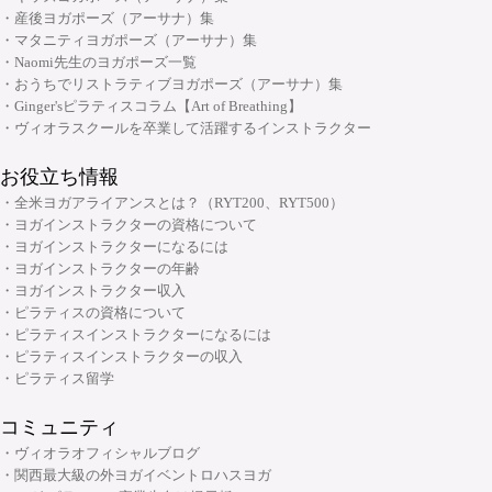
・ヨガ指導者向け：アジャストメント＆モディフィケーションスキルアッ
大阪府大阪市中央区安土町2-5-5 本町明大ビル3F
・産後ヨガポーズ（アーサナ）集
プコース
06-6926-8422
TEL:
・マタニティヨガポーズ（アーサナ）集
・メンタルケアヨガ(心のためのヨガ)指導者養成コース
・Naomi先生のヨガポーズ一覧
・おうちでリストラティブヨガポーズ（アーサナ）集
チャクラ講座
・Ginger'sピラティスコラム【Art of Breathing】
顔筋調整ヨガ養成指導者コース
・ヴィオラスクールを卒業して活躍するインストラクター
お役立ち情報
・全米ヨガアライアンスとは？（RYT200、RYT500）
・ヨガインストラクターの資格について
・ヨガインストラクターになるには
・ヨガインストラクターの年齢
・ヨガインストラクター収入
・ピラティスの資格について
・ピラティスインストラクターになるには
・ピラティスインストラクターの収入
・ピラティス留学
コミュニティ
・ヴィオラオフィシャルブログ
・関西最大級の外ヨガイベントロハスヨガ