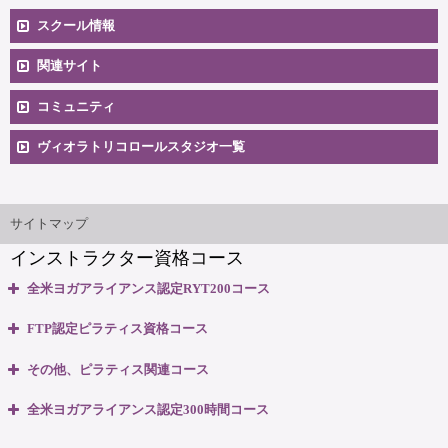
スクール情報
コースへのお申込み
関連サイト
コミュニティ
料金一覧
卒業生向け掲示板
ヴィオラトリコロールスタジオ一覧
安心のサポート体制
大阪本町スタジオ
インストラクター'sマップ
ご相談とお問合せ
サイトマップ
インストラクター資格コース
無料体験説明会
全米ヨガアライアンス認定RYT200コース
養成コースのよくある質問
・全米ヨガアライアンス認定 RYT200資格取得コース
FTP認定ピラティス資格コース
・全米ヨガアライアンス認定 RYT200 短期集中講座
大阪府大阪市中央区本町3丁目4番10号 本町野村ビルB1F
・ピラティスベーシック インストラクター資格コース
マップ＆交通のご案内
その他、ピラティス関連コース
06-6263-4141
TEL:
・ピラティスベーシックプラス インストラクター資格コース
・ピラティスパーソナル指導者資格コース
全米ヨガアライアンス認定300時間コース
・リフォーマー1・2 インストラクター資格コース
ヴィオラスクール大阪本町
・マタニティピラティス インストラクターコース
・マタニティヨガ インストラクターコース