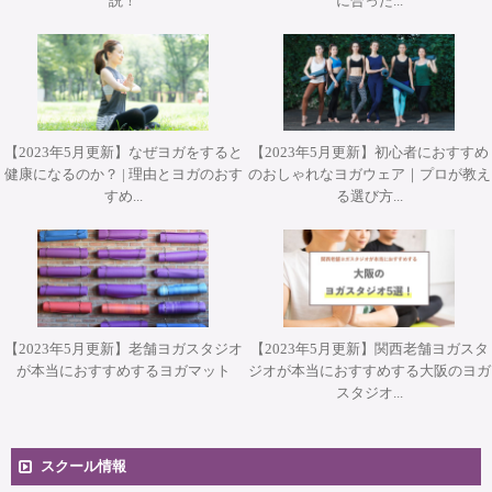
説！
に合った...
プ『エクササイズを分解して理解する オ－プンレッグロッ
ヨガアドバンス養成コース担当講師 武井典子先生による
WSジャパンツアーin大阪 ”Pat Guyton Pilates Special
Workshop 2Days【対面】
Summer Lab マットクラス【対面・オンライン(ア－カイブ
ワークショップ『シヴァナンダヨガ 3時間プラクティス』
カ－＆ティ－ザ－』【対面】
視聴あり）】
【対面】
【2023年5月更新】なぜヨガをすると
【2023年5月更新】初心者におすすめ
健康になるのか？ | 理由とヨガのおす
のおしゃれなヨガウェア｜プロが教え
すめ...
る選び方...
【2023年5月更新】老舗ヨガスタジオ
【2023年5月更新】関西老舗ヨガスタ
が本当におすすめするヨガマット
ジオが本当におすすめする大阪のヨガ
スタジオ...
スクール情報