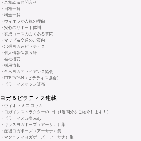
・産後ヨガ インストラクターコース
・ご相談＆お問合せ
・Basic Chair インストラクター資格コース
・ピラティス解剖学インストラクター資格コース
・日程一覧
・シニアヨガ インストラクターコース
・ブラッシュアップセミナー
・料金一覧
・ピラティス解剖学【足部編】インストラクター資格コース
・アシュタンガヨガ イマージョンコース
・ヴィオラが人気の理由
・リフォーマーブラッシュアップセミナー
・骨盤底筋群機能改善インストラクター資格コース
・安心のサポート体制
・呼吸と瞑想コース
・養成コースのよくある質問
・ピラティス プロップスコース
・リストラティブメソッド養成コース
・マップ＆交通のご案内
・ピラティスリング指導者養成コース
・出張ヨガ＆ピラティス
・ヨーガ哲学コース
大阪府大阪市中央区安土町3丁目2番4号 JUST本町ビル5F
・個人情報保護方針
06-6926-8422
TEL:
・リンパマッサージコース
・会社概要
・採用情報
・ヨガ解剖学コース
リフォーマースタジオ
・全米ヨガアライアンス協会
・アーユルヴェーダを知る
・FTP JAPAN（ピラティス協会）
・アーユルヴェーダを深める
・ピラティスマシン販売
・ヨガ指導者向け：プログラミング・ティーチングテクニック スキルアッ
ヨガ＆ピラティス連載
プコース
・ヴィオラ ミニ コラム
・ヨガ指導者向け：個人プログラミングコース～症例別・目的別プログラ
・ヨガインストラクターの1日（1週間分をご紹介します！）
ムの組み方～
・ピラティスde美body
・キッズヨガポーズ（アーサナ）集
・ヨガ指導者向け：アジャストメント＆モディフィケーションスキルアッ
大阪府大阪市中央区安土町2-5-5 本町明大ビル3F
・産後ヨガポーズ（アーサナ）集
プコース
06-6926-8422
TEL:
・マタニティヨガポーズ（アーサナ）集