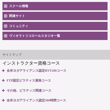
スクール情報
コースへのお申込み
関連サイト
コミュニティ
料金一覧
卒業生向け掲示板
ヴィオラトリコロールスタジオ一覧
安心のサポート体制
大阪本町スタジオ
インストラクター'sマップ
ご相談とお問合せ
サイトマップ
インストラクター資格コース
無料体験説明会
全米ヨガアライアンス認定RYT200コース
養成コースのよくある質問
・全米ヨガアライアンス認定 RYT200資格取得コース
FTP認定ピラティス資格コース
・全米ヨガアライアンス認定 RYT200 短期集中講座
大阪府大阪市中央区本町3丁目4番10号 本町野村ビルB1F
・ピラティスベーシック インストラクター資格コース
マップ＆交通のご案内
その他、ピラティス関連コース
06-6263-4141
TEL:
・ピラティスベーシックプラス インストラクター資格コース
・ピラティスパーソナル指導者資格コース
全米ヨガアライアンス認定300時間コース
・リフォーマー1・2 インストラクター資格コース
ヴィオラスクール大阪本町
・マタニティピラティス インストラクターコース
・マタニティヨガ インストラクターコース