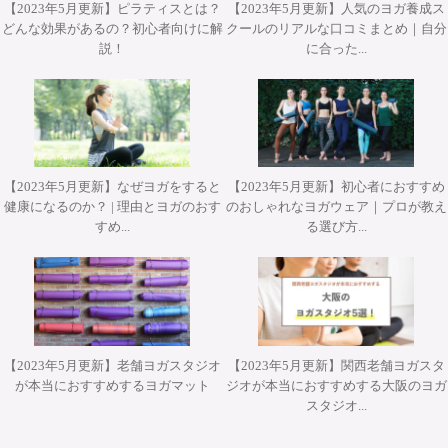
【2023年5月更新】ピラティスとは？
【2023年5月更新】人気のヨガ養成ス
どんな効果があるの？初心者向けに解
クールのリアルな口コミまとめ｜自分
2026年10月12日(月・祝)開催 Misa先生によるワークショッ
2026年10月31日(土)開催 YT２００短期集中養成コース・
2026年9月25日・26日開講 パット・ガイトンピラティス
2026年9月25日・26日開講 パット・ガイトンピラティス
2026年11月28日(土)&29(日)開催 柳本和也先生 Special
説！
に合った...
プ『エクササイズを分解して理解する オ－プンレッグロッ
ヨガアドバンス養成コース担当講師 武井典子先生による
WSジャパンツアーin大阪 ”Pat Guyton Pilates Special
WSジャパンツアーin大阪 ”Pat Guyton Pilates Special
Workshop 2Days【対面】
Summer Lab マットクラス【対面・オンライン(ア－カイブ
ワークショップ『シヴァナンダヨガ 3時間プラクティス』
カ－＆ティ－ザ－』【対面】
Summer Lab【対面】
視聴あり）】
【対面】
【2023年5月更新】なぜヨガをすると
【2023年5月更新】初心者におすすめ
健康になるのか？ | 理由とヨガのおす
のおしゃれなヨガウェア｜プロが教え
すめ...
る選び方...
【2023年5月更新】老舗ヨガスタジオ
【2023年5月更新】関西老舗ヨガスタ
が本当におすすめするヨガマット
ジオが本当におすすめする大阪のヨガ
スタジオ...