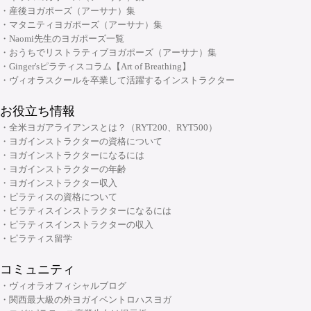
大阪府大阪市中央区安土町2-5-5 本町明大ビル3F
・産後ヨガポーズ（アーサナ）集
プコース
06-6926-8422
TEL:
・マタニティヨガポーズ（アーサナ）集
・メンタルケアヨガ(心のためのヨガ)指導者養成コース
・Naomi先生のヨガポーズ一覧
・おうちでリストラティブヨガポーズ（アーサナ）集
チャクラ講座
・Ginger'sピラティスコラム【Art of Breathing】
顔筋調整ヨガ養成指導者コース
・ヴィオラスクールを卒業して活躍するインストラクター
お役立ち情報
・全米ヨガアライアンスとは？（RYT200、RYT500）
・ヨガインストラクターの資格について
・ヨガインストラクターになるには
・ヨガインストラクターの年齢
・ヨガインストラクター収入
・ピラティスの資格について
・ピラティスインストラクターになるには
・ピラティスインストラクターの収入
・ピラティス留学
コミュニティ
・ヴィオラオフィシャルブログ
・関西最大級の外ヨガイベントロハスヨガ