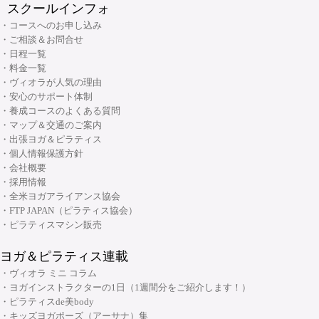
・リフォーマーLevel2 インストラクター資格コース
スクールインフォ
・産後ピラティス インストラクターコース
(大阪市・本町)
・キッズヨガ インストラクターコース
・Tower インストラクター資格コース
・コースへのお申し込み
・シニアピラティス インストラクターコース
・産後ヨガ インストラクターコース
・ご相談＆お問合せ
・Basic Chair インストラクター資格コース
・ピラティス解剖学インストラクター資格コース
・日程一覧
・シニアヨガ インストラクターコース
・ブラッシュアップセミナー
・料金一覧
・ピラティス解剖学【足部編】インストラクター資格コース
・アシュタンガヨガ イマージョンコース
・ヴィオラが人気の理由
・リフォーマーブラッシュアップセミナー
・骨盤底筋群機能改善インストラクター資格コース
・安心のサポート体制
・呼吸と瞑想コース
・養成コースのよくある質問
・ピラティス プロップスコース
・リストラティブメソッド養成コース
・マップ＆交通のご案内
・ピラティスリング指導者養成コース
・出張ヨガ＆ピラティス
・ヨーガ哲学コース
大阪府大阪市中央区安土町3丁目2番4号 JUST本町ビル5F
・個人情報保護方針
06-6926-8422
TEL:
・リンパマッサージコース
・会社概要
・採用情報
・ヨガ解剖学コース
リフォーマースタジオ
・全米ヨガアライアンス協会
・アーユルヴェーダを知る
・FTP JAPAN（ピラティス協会）
・アーユルヴェーダを深める
・ピラティスマシン販売
・ヨガ指導者向け：プログラミング・ティーチングテクニック スキルアッ
ヨガ＆ピラティス連載
プコース
・ヴィオラ ミニ コラム
・ヨガ指導者向け：個人プログラミングコース～症例別・目的別プログラ
・ヨガインストラクターの1日（1週間分をご紹介します！）
ムの組み方～
・ピラティスde美body
・キッズヨガポーズ（アーサナ）集
・ヨガ指導者向け：アジャストメント＆モディフィケーションスキルアッ