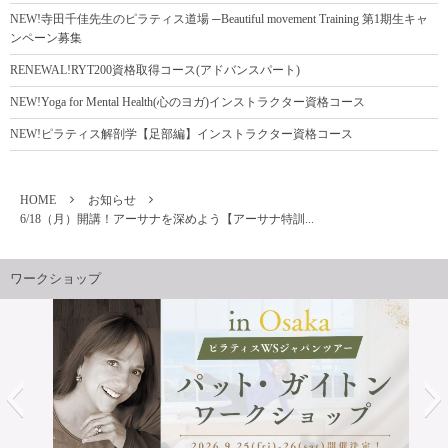
NEW!寺田千佳先生のピラティス道場 ─Beautiful movement Training 第1期生キャ
ンペーン募集
RENEWAL!RYT200資格取得コース(アドバンスパート)
NEW!Yoga for Mental Health(心のヨガ)インストラクター資格コース
NEW!ピラティス解剖学【足部編】インストラクター資格コース
HOME
お知らせ
6/18（月）開講！アーサナを深めよう【アーサナ特訓...
ワークショップ