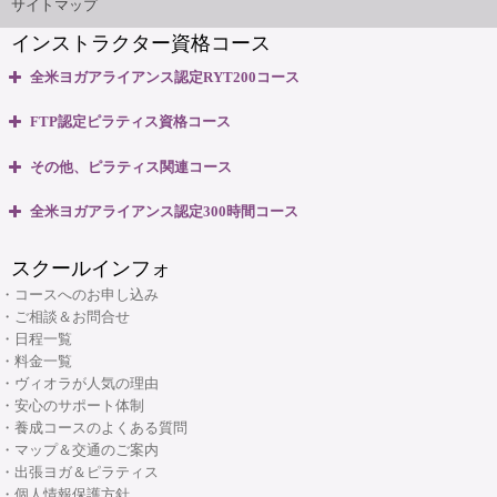
サイトマップ
インストラクター資格コース
無料体験説明会
全米ヨガアライアンス認定RYT200コース
養成コースのよくある質問
・全米ヨガアライアンス認定 RYT200資格取得コース
FTP認定ピラティス資格コース
・全米ヨガアライアンス認定 RYT200 短期集中講座
大阪府大阪市中央区本町3丁目4番10号 本町野村ビルB1F
・ピラティスベーシック インストラクター資格コース
マップ＆交通のご案内
その他、ピラティス関連コース
06-6263-4141
TEL:
・ピラティスベーシックプラス インストラクター資格コース
・ピラティスパーソナル指導者資格コース
全米ヨガアライアンス認定300時間コース
・リフォーマー1・2 インストラクター資格コース
ヴィオラスクール大阪本町
・マタニティピラティス インストラクターコース
・マタニティヨガ インストラクターコース
・リフォーマーLevel2 インストラクター資格コース
スクールインフォ
・産後ピラティス インストラクターコース
(大阪市・本町)
・キッズヨガ インストラクターコース
・Tower インストラクター資格コース
・コースへのお申し込み
・シニアピラティス インストラクターコース
・産後ヨガ インストラクターコース
・ご相談＆お問合せ
・Basic Chair インストラクター資格コース
・ピラティス解剖学インストラクター資格コース
・日程一覧
・シニアヨガ インストラクターコース
・ブラッシュアップセミナー
・料金一覧
・ピラティス解剖学【足部編】インストラクター資格コース
・アシュタンガヨガ イマージョンコース
・ヴィオラが人気の理由
・リフォーマーブラッシュアップセミナー
・骨盤底筋群機能改善インストラクター資格コース
・安心のサポート体制
・呼吸と瞑想コース
・養成コースのよくある質問
・ピラティス プロップスコース
・リストラティブメソッド養成コース
・マップ＆交通のご案内
・ピラティスリング指導者養成コース
・出張ヨガ＆ピラティス
・ヨーガ哲学コース
大阪府大阪市中央区安土町3丁目2番4号 JUST本町ビル5F
・個人情報保護方針