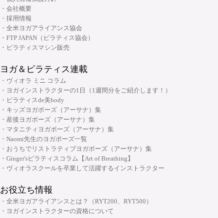
06-6926-8422
TEL:
・リンパマッサージコース
・会社概要
・採用情報
・ヨガ解剖学コース
リフォーマースタジオ
・全米ヨガアライアンス協会
・アーユルヴェーダを知る
・FTP JAPAN（ピラティス協会）
・アーユルヴェーダを深める
・ピラティスマシン販売
・ヨガ指導者向け：プログラミング・ティーチングテクニック スキルアッ
ヨガ＆ピラティス連載
プコース
・ヴィオラ ミニ コラム
・ヨガ指導者向け：個人プログラミングコース～症例別・目的別プログラ
・ヨガインストラクターの1日（1週間分をご紹介します！）
ムの組み方～
・ピラティスde美body
・キッズヨガポーズ（アーサナ）集
・ヨガ指導者向け：アジャストメント＆モディフィケーションスキルアッ
大阪府大阪市中央区安土町2-5-5 本町明大ビル3F
・産後ヨガポーズ（アーサナ）集
プコース
06-6926-8422
TEL:
・マタニティヨガポーズ（アーサナ）集
・メンタルケアヨガ(心のためのヨガ)指導者養成コース
・Naomi先生のヨガポーズ一覧
・おうちでリストラティブヨガポーズ（アーサナ）集
チャクラ講座
・Ginger'sピラティスコラム【Art of Breathing】
顔筋調整ヨガ養成指導者コース
・ヴィオラスクールを卒業して活躍するインストラクター
お役立ち情報
・全米ヨガアライアンスとは？（RYT200、RYT500）
・ヨガインストラクターの資格について