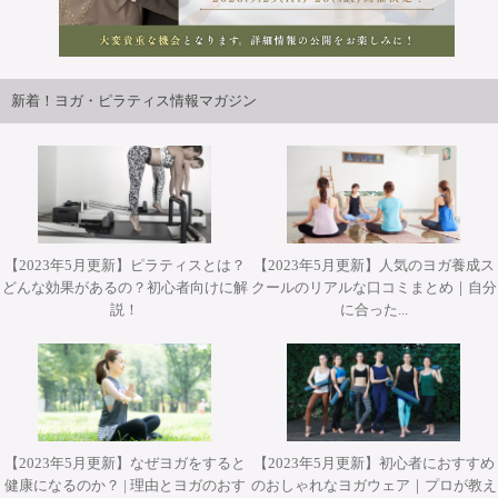
2026年9月25日・26日開講パット・ガイトンピラティスWS
ジャパンツアーin大阪 開催決定！！
新着！ヨガ・ピラティス情報マガジン
【2023年5月更新】ピラティスとは？
【2023年5月更新】人気のヨガ養成ス
どんな効果があるの？初心者向けに解
クールのリアルな口コミまとめ｜自分
2026年10月12日(月・祝)開催 Misa先生によるワークショッ
2026年10月31日(土)開催 YT２００短期集中養成コース・
2026年9月25日・26日開講 パット・ガイトンピラティス
2026年9月25日・26日開講 パット・ガイトンピラティス
2026年11月28日(土)&29(日)開催 柳本和也先生 Special
説！
に合った...
プ『エクササイズを分解して理解する オ－プンレッグロッ
ヨガアドバンス養成コース担当講師 武井典子先生による
WSジャパンツアーin大阪 ”Pat Guyton Pilates Special
WSジャパンツアーin大阪 ”Pat Guyton Pilates Special
Workshop 2Days【対面】
Summer Lab マットクラス【対面・オンライン(ア－カイブ
ワークショップ『シヴァナンダヨガ 3時間プラクティス』
カ－＆ティ－ザ－』【対面】
Summer Lab【対面】
視聴あり）】
【対面】
【2023年5月更新】なぜヨガをすると
【2023年5月更新】初心者におすすめ
健康になるのか？ | 理由とヨガのおす
のおしゃれなヨガウェア｜プロが教え