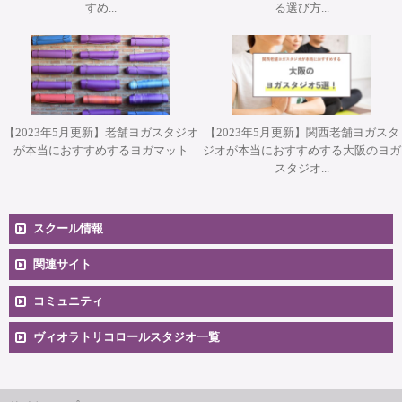
すめ...
る選び方...
【2023年5月更新】老舗ヨガスタジオ
【2023年5月更新】関西老舗ヨガスタ
が本当におすすめするヨガマット
ジオが本当におすすめする大阪のヨガ
スタジオ...
スクール情報
コースへのお申込み
関連サイト
コミュニティ
料金一覧
卒業生向け掲示板
ヴィオラトリコロールスタジオ一覧
安心のサポート体制
大阪本町スタジオ
インストラクター'sマップ
ご相談とお問合せ