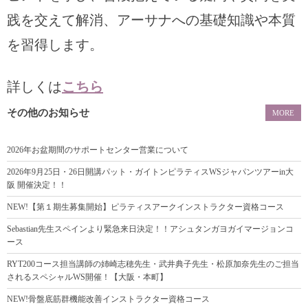
践を交えて解消、アーサナへの基礎知識や本質
を習得します。
詳しくは
こちら
その他のお知らせ
MORE
2026年お盆期間のサポートセンター営業について
2026年9月25日・26日開講パット・ガイトンピラティスWSジャパンツアーin大
阪 開催決定！！
NEW!【第１期生募集開始】ピラティスアークインストラクター資格コース
Sebastian先生スペインより緊急来日決定！！アシュタンガヨガイマージョンコ
ース
RYT200コース担当講師の姉崎志穂先生・武井典子先生・松原加奈先生のご担当
されるスペシャルWS開催！【大阪・本町】
NEW!骨盤底筋群機能改善インストラクター資格コース