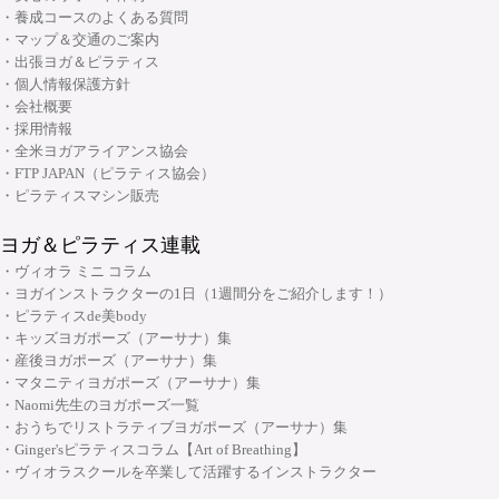
・呼吸と瞑想コース
・養成コースのよくある質問
・ピラティス プロップスコース
・リストラティブメソッド養成コース
・マップ＆交通のご案内
・ピラティスリング指導者養成コース
・出張ヨガ＆ピラティス
・ヨーガ哲学コース
大阪府大阪市中央区安土町3丁目2番4号 JUST本町ビル5F
・個人情報保護方針
06-6926-8422
TEL:
・リンパマッサージコース
・会社概要
・採用情報
・ヨガ解剖学コース
リフォーマースタジオ
・全米ヨガアライアンス協会
・アーユルヴェーダを知る
・FTP JAPAN（ピラティス協会）
・アーユルヴェーダを深める
・ピラティスマシン販売
・ヨガ指導者向け：プログラミング・ティーチングテクニック スキルアッ
ヨガ＆ピラティス連載
プコース
・ヴィオラ ミニ コラム
・ヨガ指導者向け：個人プログラミングコース～症例別・目的別プログラ
・ヨガインストラクターの1日（1週間分をご紹介します！）
ムの組み方～
・ピラティスde美body
・キッズヨガポーズ（アーサナ）集
・ヨガ指導者向け：アジャストメント＆モディフィケーションスキルアッ
大阪府大阪市中央区安土町2-5-5 本町明大ビル3F
・産後ヨガポーズ（アーサナ）集
プコース
06-6926-8422
TEL:
・マタニティヨガポーズ（アーサナ）集
・メンタルケアヨガ(心のためのヨガ)指導者養成コース
・Naomi先生のヨガポーズ一覧
・おうちでリストラティブヨガポーズ（アーサナ）集
チャクラ講座
・Ginger'sピラティスコラム【Art of Breathing】
顔筋調整ヨガ養成指導者コース
・ヴィオラスクールを卒業して活躍するインストラクター