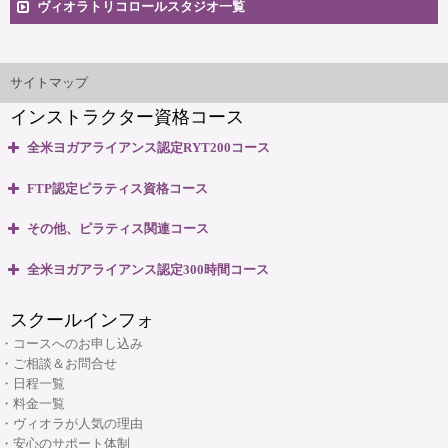
ヴィオラトリコロールスタジオ一覧
安心のサポート体制
大阪本町スタジオ
インストラクター'sマップ
ご相談とお問合せ
サイトマップ
インストラクター資格コース
無料体験説明会
全米ヨガアライアンス認定RYT200コース
養成コースのよくある質問
・全米ヨガアライアンス認定 RYT200資格取得コース
FTP認定ピラティス資格コース
・全米ヨガアライアンス認定 RYT200 短期集中講座
大阪府大阪市中央区本町3丁目4番10号 本町野村ビルB1F
・ピラティスベーシック インストラクター資格コース
マップ＆交通のご案内
その他、ピラティス関連コース
06-6263-4141
TEL:
・ピラティスベーシックプラス インストラクター資格コース
・ピラティスパーソナル指導者資格コース
全米ヨガアライアンス認定300時間コース
・リフォーマー1・2 インストラクター資格コース
ヴィオラスクール大阪本町
・マタニティピラティス インストラクターコース
・マタニティヨガ インストラクターコース
・リフォーマーLevel2 インストラクター資格コース
スクールインフォ
・産後ピラティス インストラクターコース
(大阪市・本町)
・キッズヨガ インストラクターコース
・Tower インストラクター資格コース
・コースへのお申し込み
・シニアピラティス インストラクターコース
・産後ヨガ インストラクターコース
・ご相談＆お問合せ
・Basic Chair インストラクター資格コース
・ピラティス解剖学インストラクター資格コース
・日程一覧
・シニアヨガ インストラクターコース
・ブラッシュアップセミナー
・料金一覧
・ピラティス解剖学【足部編】インストラクター資格コース
・アシュタンガヨガ イマージョンコース
・ヴィオラが人気の理由
・リフォーマーブラッシュアップセミナー
・骨盤底筋群機能改善インストラクター資格コース
・安心のサポート体制