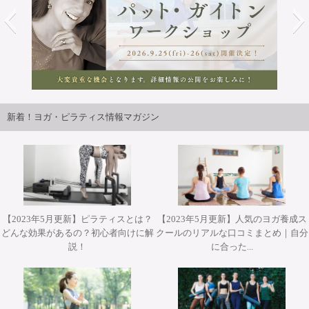
2026年9月25日・26日開講パット・ガイトンピラティスWS
ジャパンツアーin大阪 開催決定！！
新着！ヨガ・ピラティス情報マガジン
【2023年5月更新】ピラティスとは？
【2023年5月更新】人気のヨガ養成ス
どんな効果があるの？初心者向けに解
クールのリアルな口コミまとめ｜自分
2026年10月12日(月・祝)開催 Misa先生によるワークショッ
2026年10月31日(土)開催 YT２００短期集中養成コース・
2026年9月25日・26日開講 パット・ガイトンピラティス
2026年9月25日・26日開講 パット・ガイトンピラティス
2026年11月28日(土)&29(日)開催 柳本和也先生 Special
説！
に合った...
プ『エクササイズを分解して理解する オ－プンレッグロッ
ヨガアドバンス養成コース担当講師 武井典子先生による
WSジャパンツアーin大阪 ”Pat Guyton Pilates Special
WSジャパンツアーin大阪 ”Pat Guyton Pilates Special
Workshop 2Days【対面】
Summer Lab マットクラス【対面・オンライン(ア－カイブ
ワークショップ『シヴァナンダヨガ 3時間プラクティス』
カ－＆ティ－ザ－』【対面】
Summer Lab【対面】
視聴あり）】
【対面】