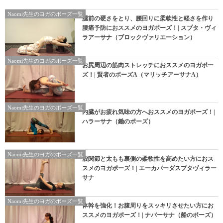
Naomi先生のヨガのポーズ一覧
腿前の硬さをとり、腰回りに柔軟性と軽さを作り
腰痛予防におススメのヨガポーズ！| スプタ・ヴィ
ラアーサナ（ブロックヴァリエーション）
Naomi先生のヨガのポーズ一覧
お尻周辺の筋肉ストレッチにおススメのヨガポー
ズ！| 賢者のポーズA（マリッチアーサナA）
Naomi先生のヨガのポーズ一覧
内臓がお疲れ気味の方へおススメのヨガポーズ！|
ハラーサナ（鋤のポーズ）
Naomi先生のヨガのポーズ一覧
股関節と太もも裏側の柔軟性を高めたい方におス
スメのヨガポーズ！| エーカパーダスプタヴィラー
サナ
Naomi先生のヨガのポーズ一覧
体幹を強化！お腹周りをスッキリさせたい方にお
ススメのヨガポーズ！| ナバーサナ（船のポーズ）