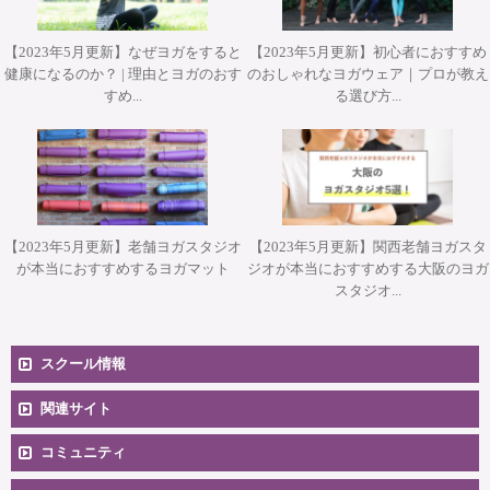
【2023年5月更新】なぜヨガをすると
【2023年5月更新】初心者におすすめ
健康になるのか？ | 理由とヨガのおす
のおしゃれなヨガウェア｜プロが教え
すめ...
る選び方...
【2023年5月更新】老舗ヨガスタジオ
【2023年5月更新】関西老舗ヨガスタ
が本当におすすめするヨガマット
ジオが本当におすすめする大阪のヨガ
スタジオ...
スクール情報
コースへのお申込み
関連サイト
コミュニティ
料金一覧
卒業生向け掲示板